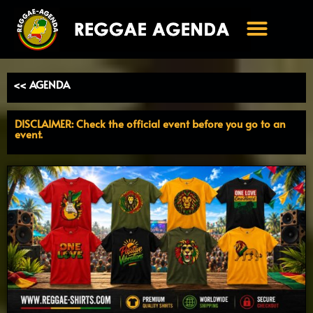
Ga
naar
de
inhoud
<< AGENDA
DISCLAIMER: Check the official event before you go to an
event.