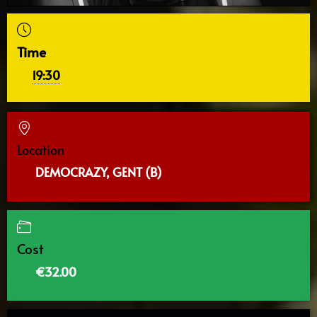
Time
19:30
Location
DEMOCRAZY, GENT (B)
Cost
€32.00