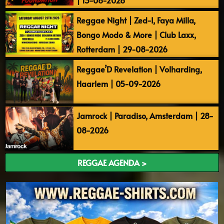
Reggae Night | Zed-I, Faya Milla,
Bongo Modo & More | Club Laxx,
Rotterdam | 29-08-2026
Reggae’D Revelation | Volharding,
Haarlem | 05-09-2026
Jamrock | Paradiso, Amsterdam | 28-
08-2026
REGGAE AGENDA >