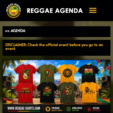
Ga
naar
de
inhoud
<< AGENDA
DISCLAIMER: Check the official event before you go to an
event.