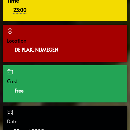
Time
23:00
Location
DE PLAK, NIJMEGEN
Cost
Free
Date