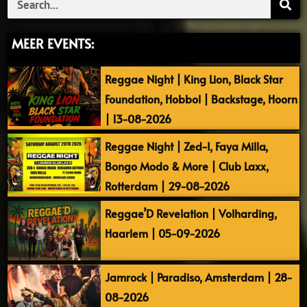
MEER EVENTS:
Reggae Night | King Lion, Black Star
Foundation, Hobbol | Backstage, Hoorn
| 13-08-2026
Reggae Night | Zed-I, Faya Milla,
Bongo Modo & More | Club Laxx,
Rotterdam | 29-08-2026
Reggae’D Revelation | Volharding,
Haarlem | 05-09-2026
Jamrock | Paradiso, Amsterdam | 28-
08-2026