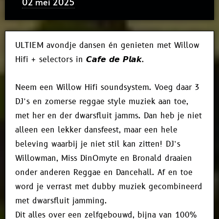
02 mei 2025
ULTIEM avondje dansen én genieten met Willow
Hifi + selectors in 𝘾𝙖𝙛𝙚 𝙙𝙚 𝙋𝙡𝙖𝙠.
Neem een Willow Hifi soundsystem. Voeg daar 3
DJ’s en zomerse reggae style muziek aan toe,
met her en der dwarsfluit jamms. Dan heb je niet
alleen een lekker dansfeest, maar een hele
beleving waarbij je niet stil kan zitten! DJ’s
Willowman, Miss DinOmyte en Bronald draaien
onder anderen Reggae en Dancehall. Af en toe
word je verrast met dubby muziek gecombineerd
met dwarsfluit jamming.
Dit alles over een zelfgebouwd, bijna van 100%