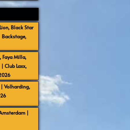
ion, Black Star
| Backstage,
 Faya Milla,
 Club Laxx,
-2026
| Volharding,
026
 Amsterdam |