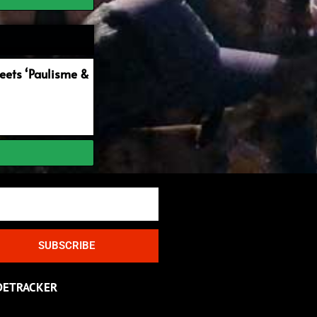
ets ‘Paulisme &
SUBSCRIBE
DETRACKER