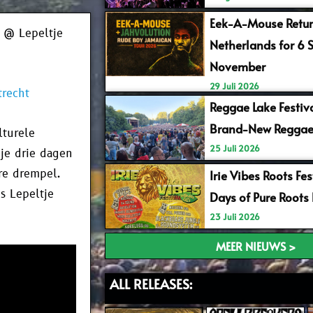
Eek-A-Mouse Retur
 @ Lepeltje
Netherlands for 6 
November
29 Juli 2026
trecht
Reggae Lake Festiv
Brand-New Reggae
lturele
25 Juli 2026
 je drie dagen
ire drempel.
Irie Vibes Roots Fe
s Lepeltje
Days of Pure Roots
23 Juli 2026
MEER NIEUWS >
ALL RELEASES: