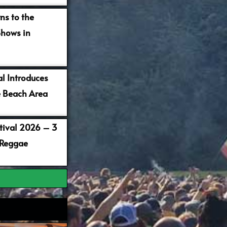
ns to the
Shows in
al Introduces
 Beach Area
stival 2026 – 3
 Reggae