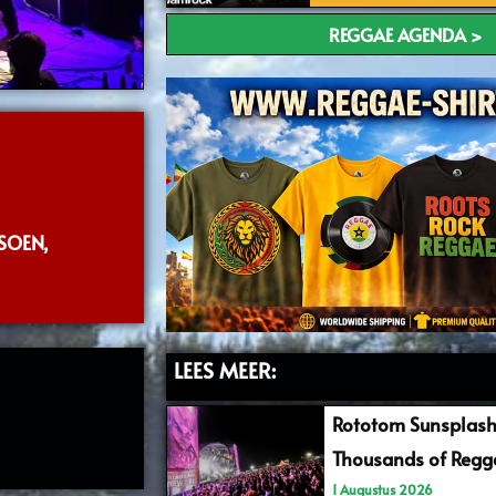
REGGAE AGENDA >
SOEN,
LEES MEER:
Rototom Sunsplash
Thousands of Regga
1 Augustus 2026