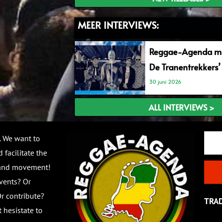
MEER INTERVIEWS:
Reggae-Agenda me
De Tranentrekkers’
30 juni 2026
ALL INTERVIEWS >
Email
. We want to
 facilitate the
 and movement!
vents? Or
r contribute?
TRA
 hesistate to