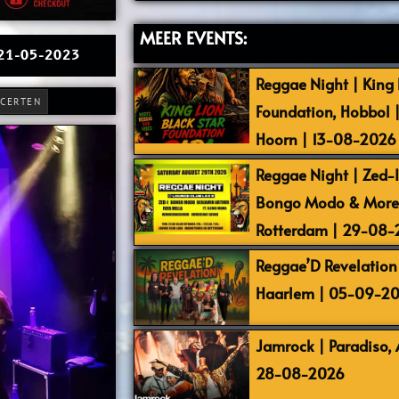
MEER EVENTS:
| 21-05-2023
Reggae Night | King L
CERTEN
Foundation, Hobbol 
Hoorn | 13-08-2026
Reggae Night | Zed-I,
Bongo Modo & More |
Rotterdam | 29-08
Reggae’D Revelation 
Haarlem | 05-09-2
Jamrock | Paradiso,
28-08-2026