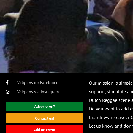
Volg ons op Facebook
Our mission is simple
support, stimulate and
Volg ons via Instagram
Dutch Reggae scene
Adverteren?
Do you want to add e
brandnew releases? O
Contact us!
Let us know and don’t
Add an Event!