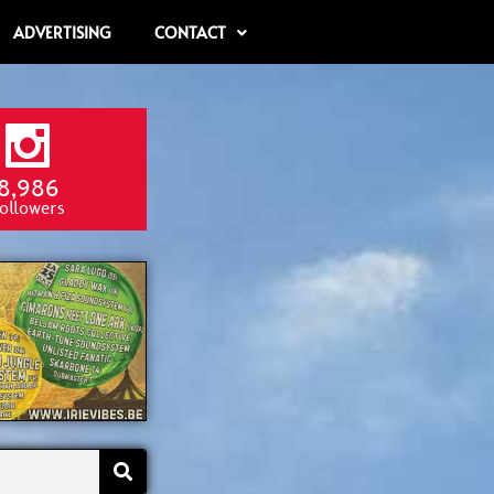
ADVERTISING
CONTACT
8,986
ollowers