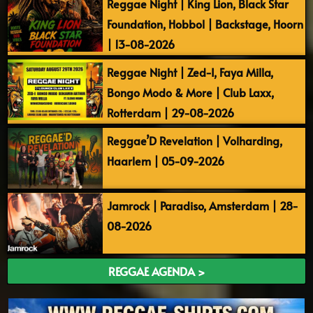
Reggae Night | King Lion, Black Star
Foundation, Hobbol | Backstage, Hoorn
| 13-08-2026
Reggae Night | Zed-I, Faya Milla,
Bongo Modo & More | Club Laxx,
Rotterdam | 29-08-2026
Reggae’D Revelation | Volharding,
Haarlem | 05-09-2026
Jamrock | Paradiso, Amsterdam | 28-
08-2026
REGGAE AGENDA >