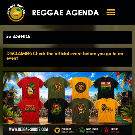
Ga
naar
de
inhoud
<< AGENDA
DISCLAIMER: Check the official event before you go to an
event.