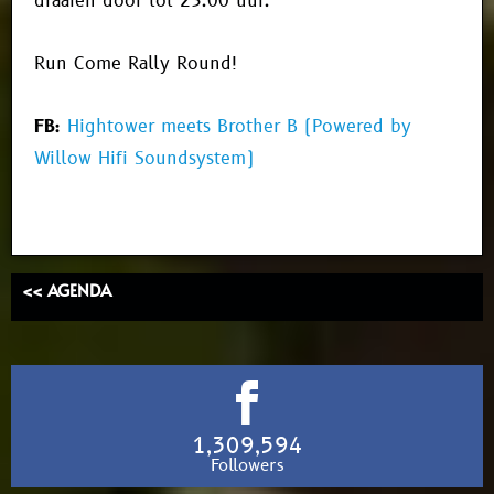
draaien door tot 23.00 uur.
Run Come Rally Round!
FB:
Hightower meets Brother B (Powered by
Willow Hifi Soundsystem)
<< AGENDA
1,309,594
Followers