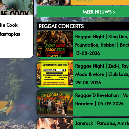
15 Juli 2026
MEER NIEUWS >
lie Cook
REGGAE CONCERTS
 Rastaplas
Reggae Night | King Lion,
Foundation, Hobbol | Bac
13-08-2026
Reggae Night | Zed-I, Fay
Modo & More | Club Laxx
29-08-2026
Reggae’D Revelation | Vo
Haarlem | 05-09-2026
Jamrock | Paradiso, Ams