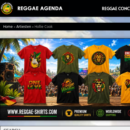
Ga
REGGAE CONC
naar
de
Home
»
Artiesten
»
Hollie Cook
inhoud
Search