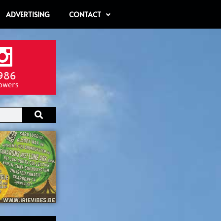
ADVERTISING
CONTACT
986
lowers