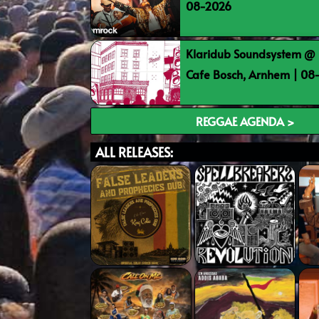
08-2026
Klaridub Soundsystem @ 
Cafe Bosch, Arnhem | 0
REGGAE AGENDA >
ALL RELEASES: