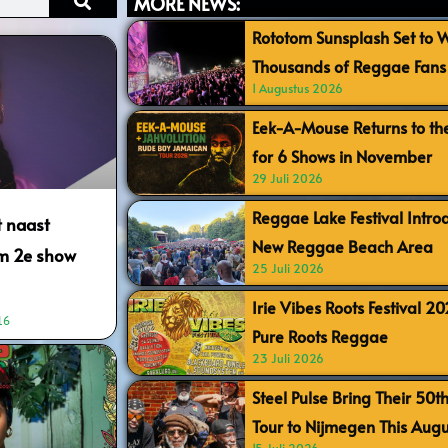
MORE NEWS:
Rototom Sunsplash Set to
Thousands of Reggae Fans 
1 Augustus 2026
Eek-A-Mouse Returns to th
for 6 Shows in November
29 Juli 2026
Reggae Lake Festival Intr
t naast
New Reggae Beach Area
em 2e show
25 Juli 2026
Irie Vibes Roots Festival 2
16
Pure Roots Reggae
23 Juli 2026
Steel Pulse Bring Their 50t
Tour to Nijmegen This Augu