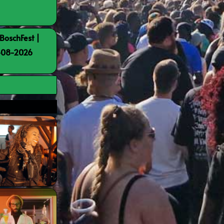
BoschFest |
8-08-2026