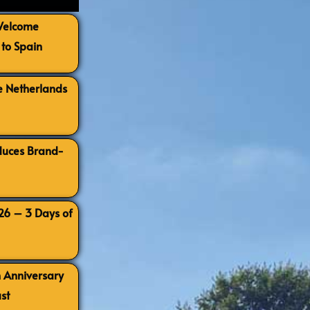
 Welcome
to Spain
e Netherlands
oduces Brand-
026 – 3 Days of
h Anniversary
st