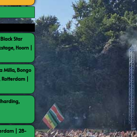
 Black Star
kstage, Hoorn |
a Milla, Bongo
, Rotterdam |
lharding,
terdam | 28-