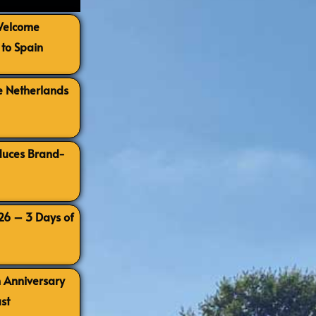
 Welcome
to Spain
e Netherlands
oduces Brand-
026 – 3 Days of
h Anniversary
st