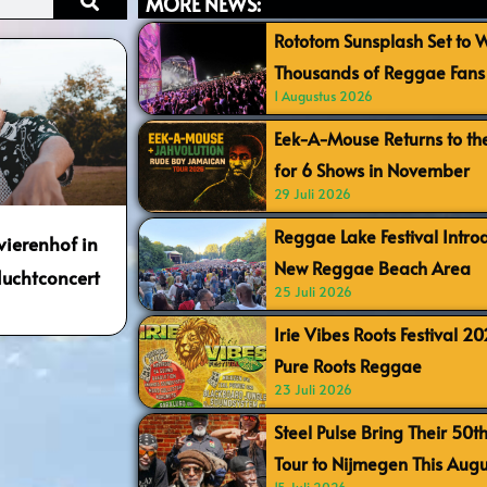
MORE NEWS:
Rototom Sunsplash Set to
Thousands of Reggae Fans 
1 Augustus 2026
Eek-A-Mouse Returns to th
for 6 Shows in November
29 Juli 2026
Reggae Lake Festival Intr
vierenhof in
New Reggae Beach Area
luchtconcert
25 Juli 2026
Irie Vibes Roots Festival 2
Pure Roots Reggae
23 Juli 2026
Steel Pulse Bring Their 50t
Tour to Nijmegen This Augu