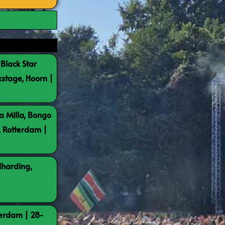
 Black Star
kstage, Hoorn |
a Milla, Bongo
, Rotterdam |
lharding,
terdam | 28-