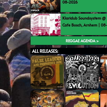
08-2026
Klaridub Soundsystem @ 
Cafe Bosch, Arnhem | 0
REGGAE AGENDA >
ALL RELEASES: