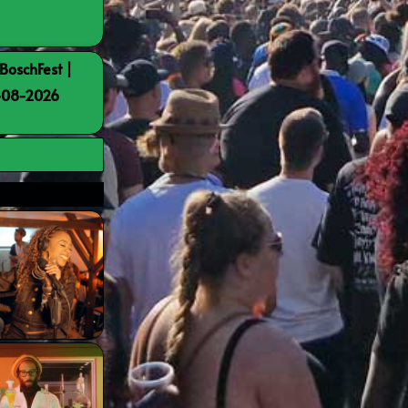
BoschFest |
8-08-2026