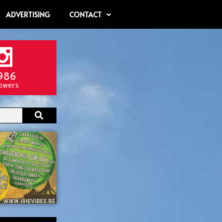
ADVERTISING
CONTACT
986
lowers