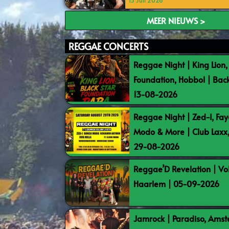
15 Juli 2026
MEER NIEUWS >
REGGAE CONCERTS
Reggae Night | King Lion,
Foundation, Hobbol | Bac
13-08-2026
Reggae Night | Zed-I, Fay
Modo & More | Club Laxx
29-08-2026
Reggae’D Revelation | Vo
Haarlem | 05-09-2026
Jamrock | Paradiso, Ams