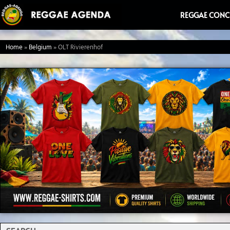
Ga
REGGAE CONC
naar
de
Home
»
Belgium
»
OLT Rivierenhof
inhoud
Search