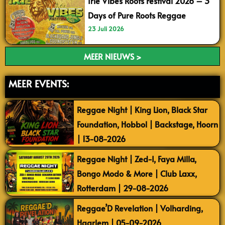
Irie Vibes Roots Festival 2026 – 3
Days of Pure Roots Reggae
23 Juli 2026
MEER NIEUWS >
MEER EVENTS:
Reggae Night | King Lion, Black Star
Foundation, Hobbol | Backstage, Hoorn
| 13-08-2026
Reggae Night | Zed-I, Faya Milla,
Bongo Modo & More | Club Laxx,
Rotterdam | 29-08-2026
Reggae’D Revelation | Volharding,
Haarlem | 05-09-2026