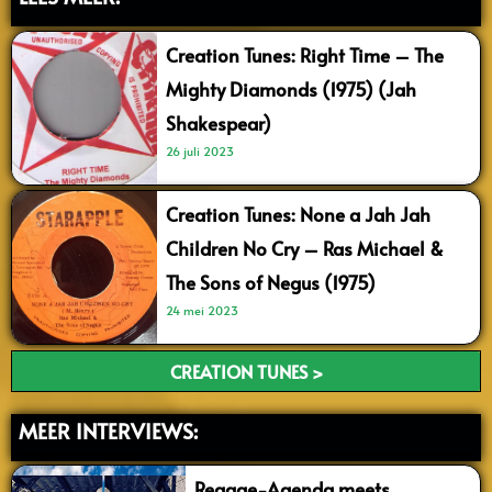
Creation Tunes: Right Time – The
Mighty Diamonds (1975) (Jah
Shakespear)
26 juli 2023
Creation Tunes: None a Jah Jah
Children No Cry – Ras Michael &
The Sons of Negus (1975)
24 mei 2023
CREATION TUNES >
MEER INTERVIEWS:
Reggae-Agenda meets