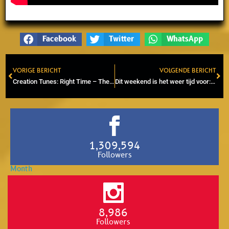
Facebook
Twitter
WhatsApp
VORIGE BERICHT
VOLGENDE BERICHT
Prev
Ne
Creation Tunes: Right Time – The Mighty Diamonds (1975) (Jah Shakespear)
Dit weekend is het weer tijd voor: Reggae Sundance!
1,309,594
Followers
8,986
Followers