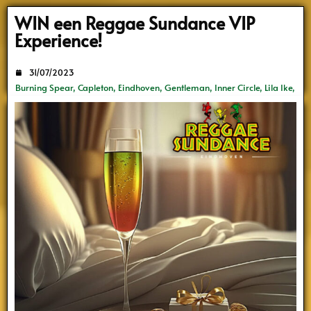
Search
WIN een Reggae Sundance VIP
Experience!
31/07/2023
Burning Spear
,
Capleton
,
Eindhoven
,
Gentleman
,
Inner Circle
,
Lila Ike
,
Reggae festivals
,
Reggae Sundance