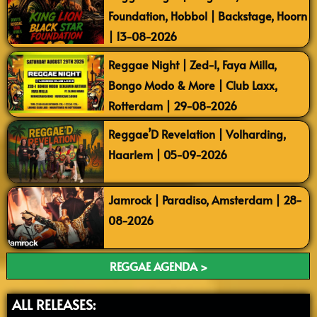
Foundation, Hobbol | Backstage, Hoorn
| 13-08-2026
Reggae Night | Zed-I, Faya Milla,
Bongo Modo & More | Club Laxx,
Rotterdam | 29-08-2026
Reggae’D Revelation | Volharding,
Haarlem | 05-09-2026
Jamrock | Paradiso, Amsterdam | 28-
08-2026
REGGAE AGENDA >
ALL RELEASES: