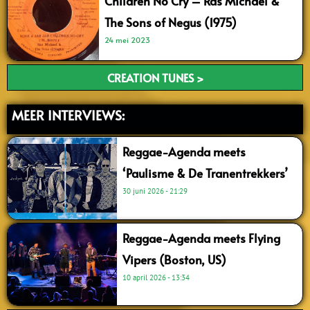
Children No Cry – Ras Michael &
The Sons of Negus (1975)
24 mei 2023
CREATION TUNES >
MEER INTERVIEWS:
Reggae-Agenda meets
‘Paulisme & De Tranentrekkers’
30 juni 2026
21:29
Reggae-Agenda meets Flying
Vipers (Boston, US)
10 april 2026
13:34