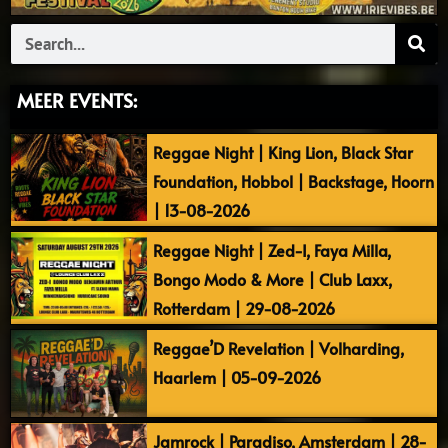
Search
MEER EVENTS:
Reggae Night | King Lion, Black Star
Foundation, Hobbol | Backstage, Hoorn
| 13-08-2026
Reggae Night | Zed-I, Faya Milla,
Bongo Modo & More | Club Laxx,
Rotterdam | 29-08-2026
Reggae’D Revelation | Volharding,
Haarlem | 05-09-2026
Jamrock | Paradiso, Amsterdam | 28-