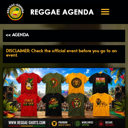
Ga
naar
de
inhoud
<< AGENDA
DISCLAIMER: Check the official event before you go to an
event.