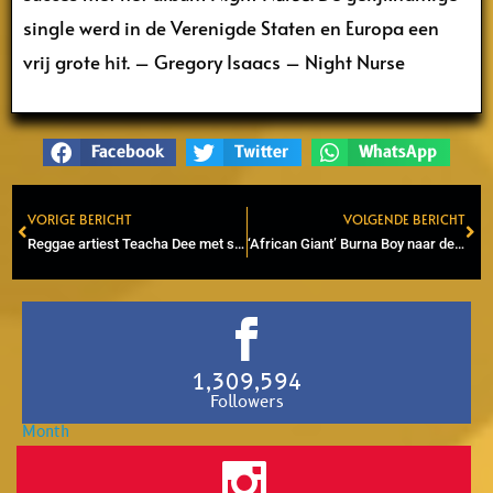
single werd in de Verenigde Staten en Europa een
vrij grote hit. – Gregory Isaacs – Night Nurse
Facebook
Twitter
WhatsApp
VORIGE BERICHT
VOLGENDE BERICHT
Prev
Ne
Reggae artiest Teacha Dee met song ‘Rastafari Way’ in nieuwe James Bond film ‘No Time To Die’.
‘African Giant’ Burna Boy naar de Ziggo Dome in Amsterdam voor in 2020 afgelaste live show
1,309,594
Followers