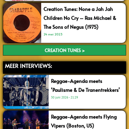
Creation Tunes: None a Jah Jah
Children No Cry – Ras Michael &
The Sons of Negus (1975)
24 mei 2023
CREATION TUNES >
MEER INTERVIEWS:
Reggae-Agenda meets
‘Paulisme & De Tranentrekkers’
30 juni 2026
21:29
Reggae-Agenda meets Flying
Vipers (Boston, US)