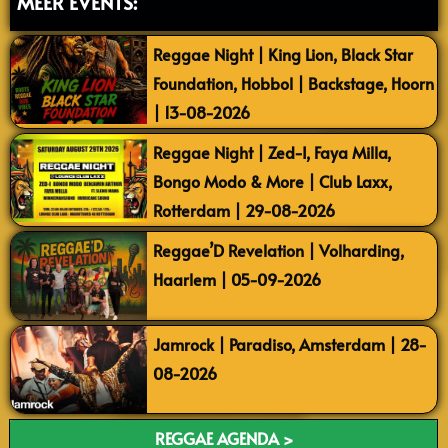
MEER EVENTS:
Reggae Night | King Lion, Black Star
Foundation, Hobbol | Backstage, Hoorn
| 13-08-2026
Reggae Night | Zed-I, Faya Milla,
Bongo Modo & More | Club Laxx,
Rotterdam | 29-08-2026
Reggae’D Revelation | Volharding,
Haarlem | 05-09-2026
Jamrock | Paradiso, Amsterdam | 28-
08-2026
REGGAE AGENDA >