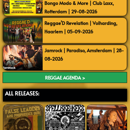
Bongo Modo & More | Club Laxx,
Rotterdam | 29-08-2026
Reggae’D Revelation | Volharding,
Haarlem | 05-09-2026
Jamrock | Paradiso, Amsterdam | 28-
08-2026
REGGAE AGENDA >
ALL RELEASES: