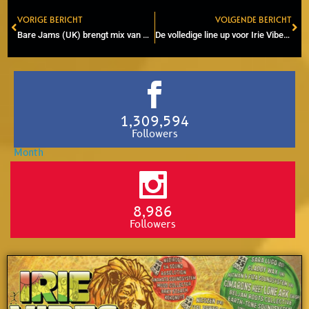
VORIGE BERICHT
VOLGENDE BERICHT
Prev
Ne
Bare Jams (UK) brengt mix van Reggae, Dub, Soul en Pop naar Paradiso
De volledige line up voor Irie Vibes Roots Festival 2022
1,309,594
Followers
8,986
Followers