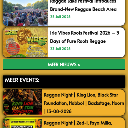
Reggae Lake Festival Introduces
Brand-New Reggae Beach Area
25 Juli 2026
Irie Vibes Roots Festival 2026 – 3
Days of Pure Roots Reggae
23 Juli 2026
MEER NIEUWS >
MEER EVENTS:
Reggae Night | King Lion, Black Star
Foundation, Hobbol | Backstage, Hoorn
| 13-08-2026
Reggae Night | Zed-I, Faya Milla,