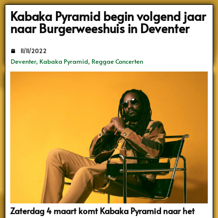
Search
Kabaka Pyramid begin volgend jaar
naar Burgerweeshuis in Deventer
11/11/2022
Deventer
,
Kabaka Pyramid
,
Reggae Concerten
Zaterdag 4 maart komt Kabaka Pyramid naar het