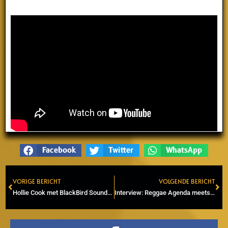
Facebook
Twitter
WhatsApp
VORIGE BERICHT
VOLGENDE BERICHT
Prev
Ne
Hollie Cook met BlackBird Soundsystem naar Casino in Sint-Niklaas (BE)
Interview: Reggae Agenda meets Ibex Komodo