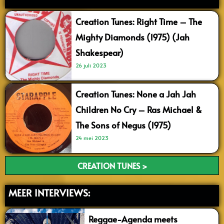
Creation Tunes: Right Time – The
Mighty Diamonds (1975) (Jah
Shakespear)
26 juli 2023
Creation Tunes: None a Jah Jah
Children No Cry – Ras Michael &
The Sons of Negus (1975)
24 mei 2023
CREATION TUNES >
MEER INTERVIEWS:
Reggae-Agenda meets