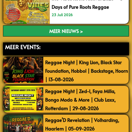
Days of Pure Roots Reggae
23 Juli 2026
MEER NIEUWS >
MEER EVENTS:
Reggae Night | King Lion, Black Star
Foundation, Hobbol | Backstage, Hoorn
| 13-08-2026
Reggae Night | Zed-I, Faya Milla,
Bongo Modo & More | Club Laxx,
Rotterdam | 29-08-2026
Reggae’D Revelation | Volharding,
Haarlem | 05-09-2026