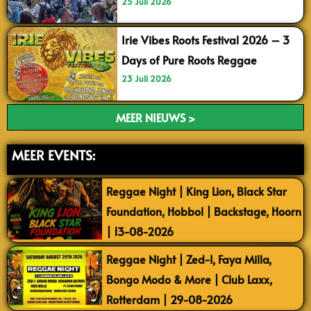
25 Juli 2026
Irie Vibes Roots Festival 2026 – 3
Days of Pure Roots Reggae
23 Juli 2026
MEER NIEUWS >
MEER EVENTS:
Reggae Night | King Lion, Black Star
Foundation, Hobbol | Backstage, Hoorn
| 13-08-2026
Reggae Night | Zed-I, Faya Milla,
Bongo Modo & More | Club Laxx,
Rotterdam | 29-08-2026