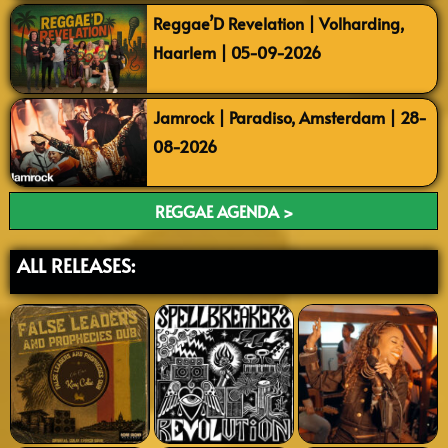
Reggae’D Revelation | Volharding,
Haarlem | 05-09-2026
Jamrock | Paradiso, Amsterdam | 28-
08-2026
REGGAE AGENDA >
ALL RELEASES: