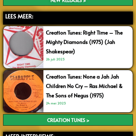
NEW RELEASES >
LEES MEER:
Creation Tunes: Right Time – The
Mighty Diamonds (1975) (Jah
Shakespear)
26 juli 2023
Creation Tunes: None a Jah Jah
Children No Cry – Ras Michael &
The Sons of Negus (1975)
24 mei 2023
CREATION TUNES >