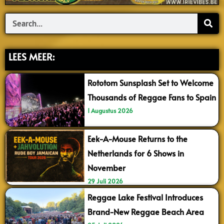
Search
LEES MEER:
Rototom Sunsplash Set to Welcome
Thousands of Reggae Fans to Spain
1 Augustus 2026
Eek-A-Mouse Returns to the
Netherlands for 6 Shows in
November
29 Juli 2026
Reggae Lake Festival Introduces
Brand-New Reggae Beach Area