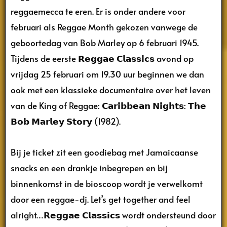
reggaemecca te eren. Er is onder andere voor
februari als Reggae Month gekozen vanwege de
geboortedag van Bob Marley op 6 februari 1945.
Tijdens de eerste 𝗥𝗲𝗴𝗴𝗮𝗲 𝗖𝗹𝗮𝘀𝘀𝗶𝗰𝘀 avond op
vrijdag 25 februari om 19.30 uur beginnen we dan
ook met een klassieke documentaire over het leven
van de King of Reggae: 𝗖𝗮𝗿𝗶𝗯𝗯𝗲𝗮𝗻 𝗡𝗶𝗴𝗵𝘁𝘀: 𝗧𝗵𝗲
𝗕𝗼𝗯 𝗠𝗮𝗿𝗹𝗲𝘆 𝗦𝘁𝗼𝗿𝘆 (1982).
Bij je ticket zit een goodiebag met Jamaicaanse
snacks en een drankje inbegrepen en bij
binnenkomst in de bioscoop wordt je verwelkomt
door een reggae-dj. Let’s get together and feel
alright…𝗥𝗲𝗴𝗴𝗮𝗲 𝗖𝗹𝗮𝘀𝘀𝗶𝗰𝘀 wordt ondersteund door