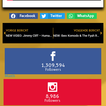
Facebook
Twitter
WhatsApp
VORIGE BERICHT
VOLGENDE BERICHT
Prev
Ne
NEW VIDEO: Jimmy Cliff – Human Touch (Acoustic video)
NEW: Ibex Komodo & The Fyah Roots Band – Waiting (2022)
1,309,594
Followers
8,986
Followers