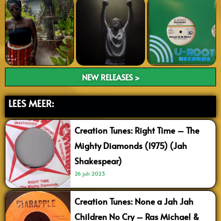
NEW RELEASES >
LEES MEER:
Creation Tunes: Right Time – The
Mighty Diamonds (1975) (Jah
Shakespear)
26 juli 2023
Creation Tunes: None a Jah Jah
Children No Cry – Ras Michael &