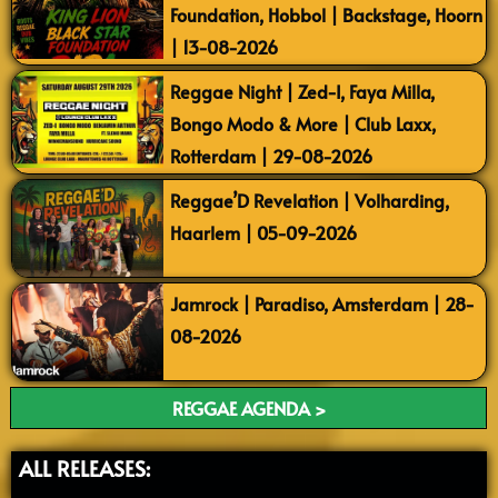
Foundation, Hobbol | Backstage, Hoorn
| 13-08-2026
Reggae Night | Zed-I, Faya Milla,
Bongo Modo & More | Club Laxx,
Rotterdam | 29-08-2026
Reggae’D Revelation | Volharding,
Haarlem | 05-09-2026
Jamrock | Paradiso, Amsterdam | 28-
08-2026
REGGAE AGENDA >
ALL RELEASES: