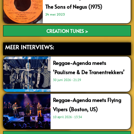
The Sons of Negus (1975)
24 mei 2023
CREATION TUNES >
MEER INTERVIEWS:
Reggae-Agenda meets
‘Paulisme & De Tranentrekkers’
30 juni 2026
21:29
Reggae-Agenda meets Flying
Vipers (Boston, US)
10 april 2026
13:34