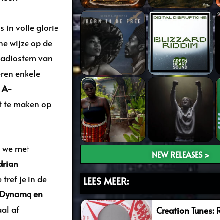
s in volle glorie
he wijze op de
radiostem van
eren enkele
 A-
t te maken op
n we met
NEW RELEASES >
drian
tref je in de
LEES MEER:
Dynamq en
aal af
Creation Tunes: 