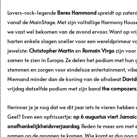
Lovers-rock-legende
Beres Hammond
spreidt op zaterd
vanaf de MainStage. Met zijn voltallige Harmony Hous
we vast wel bekomen van de avond ervoor. Want op vri
harten enkele slagen sneller voor een wereldprimeur v
jewelste:
Christopher Martin
en
Romain Virgo
zijn voor
samen te zien in Europa. Ze delen het podium met hun 
stemmen en zorgen voor eindeloze entertainment, vibe
Niemand minder dan de koning van de afrobeat
David
vrijdag datzelfde podium met zijn band
the compozers
Herinner je je nog dat we dit jaar iets te vieren hebbe
Geel? Even een opfrissertje:
op 6 augustus viert Jamaic
onafhankelijkheidsverjaardag
. Reden te meer om met 
namen op de proppen te komen. Wie komt er dus nog 