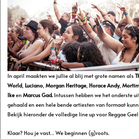
In april maakten we jullie al blij met grote namen als
T
World
,
Luciano
,
Morgan Heritage
,
Horace Andy
,
Mortim
Ike
en
Marcus Gad.
Intussen hebben we het onderste ui
gehaald en een hele bende artiesten van formaat kunne
Bekijk hieronder de volledige line up voor Reggae Geel
Klaar? Hou je vast… We beginnen (g)roots.