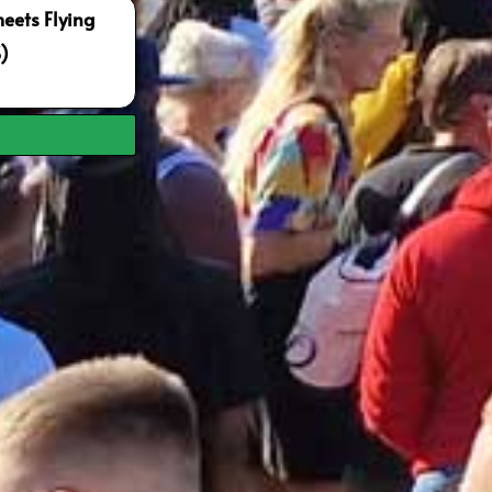
ets Flying
S)