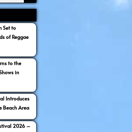
 Set to
s of Reggae
ns to the
 Shows in
al Introduces
e Beach Area
estival 2026 –