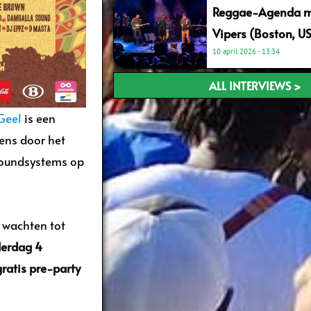
Reggae-Agenda me
Vipers (Boston, U
10 april 2026
13:34
ALL INTERVIEWS >
Geel
is een
dens door het
 soundsystems op
t wachten tot
erdag 4
gratis pre-party