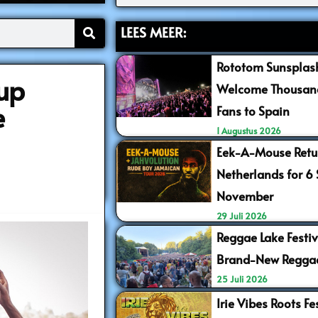
LEES MEER:
Rototom Sunsplash
up
Welcome Thousand
e
Fans to Spain
1 Augustus 2026
Eek-A-Mouse Retur
Netherlands for 6
November
29 Juli 2026
Reggae Lake Festiv
Brand-New Regga
25 Juli 2026
Irie Vibes Roots F