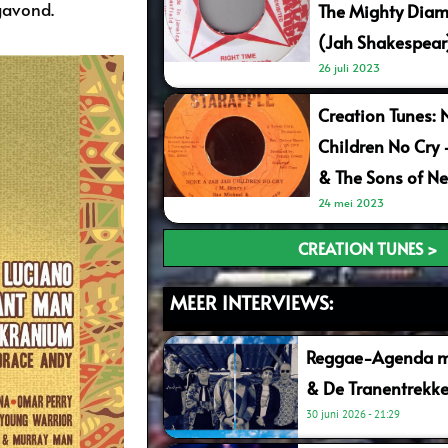
gavond.
The Mighty Diam
(Jah Shakespear
26 juli 2023
Creation Tunes: 
Children No Cry
& The Sons of Ne
24 mei 2023
CREATION TUNES >
MEER INTERVIEWS:
Reggae-Agenda me
& De Tranentrekke
30 juni 2026
21:29