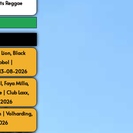
ots Reggae
 Lion, Black
bbol |
 13-08-2026
, Faya Milla,
| Club Laxx,
-2026
 | Volharding,
026