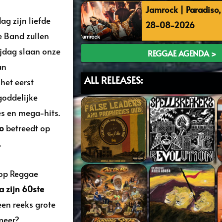
Jamrock | Paradiso
ag zijn liefde
28-08-2026
e Band zullen
jdag slaan onze
REGGAE AGENDA >
an
ALL RELEASES:
 het eerst
goddelijke
s en mega-hits.
o
betreedt op
.
n op Reggae
a zijn 60ste
een reeks grote
meer?