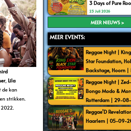
3 Days of Pure Ro
23 Juli 2026
MEER NIEUWS >
MEER EVENTS:
Reggae Night | King
Star Foundation, Ho
Backstage, Hoorn |
hird
er
,
Lila
Reggae Night | Zed-I
t de kan
Bongo Modo & More 
n strikken.
Rotterdam | 29-08
 2022.
Reggae’D Revelation
Haarlem | 05-09-2