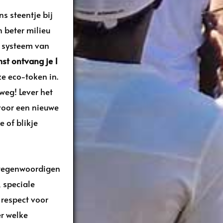
s steentje bij
n beter milieu
t systeem van
st ontvang je 1
ze eco-token in.
 weg! Lever het
 voor een nieuwe
e of blikje
ertegenwoordigen
, speciale
 respect voor
er welke