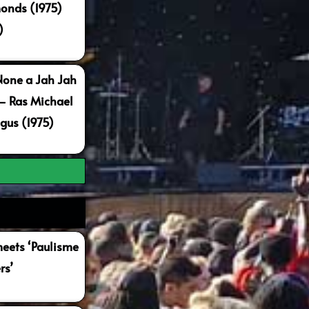
onds (1975)
)
None a Jah Jah
 – Ras Michael
gus (1975)
ets ‘Paulisme
rs’