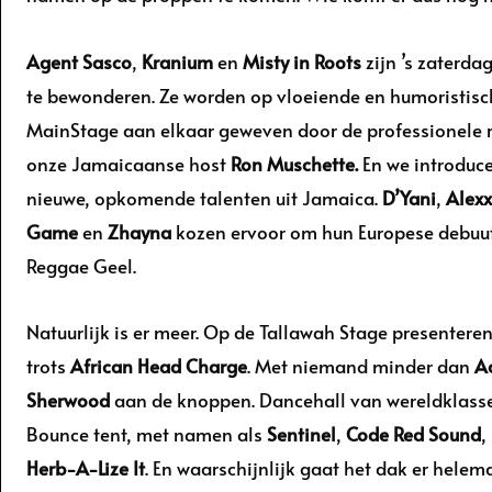
Agent Sasco
,
Kranium
en
Misty in Roots
zijn ’s zaterdag
te bewonderen. Ze worden op vloeiende en humoristisc
MainStage aan elkaar geweven door de professionele 
onze Jamaicaanse host
Ron Muschette.
En we introduc
nieuwe, opkomende talenten uit Jamaica.
D’Yani
,
Alexx
Game
en
Zhayna
kozen ervoor om hun Europese debuu
Reggae Geel.
Natuurlijk is er meer. Op de Tallawah Stage presentere
trots
African Head Charge
. Met niemand minder dan
A
Sherwood
aan de knoppen. Dancehall van wereldklasse 
Bounce tent, met namen als
Sentinel
,
Code Red Sound
,
Herb-A-Lize It
. En waarschijnlijk gaat het dak er helem