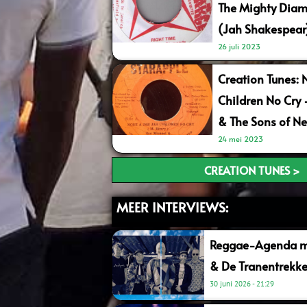
The Mighty Diam
(Jah Shakespear
26 juli 2023
Creation Tunes: 
Children No Cry
& The Sons of Ne
24 mei 2023
CREATION TUNES >
MEER INTERVIEWS:
Reggae-Agenda me
& De Tranentrekke
30 juni 2026
21:29