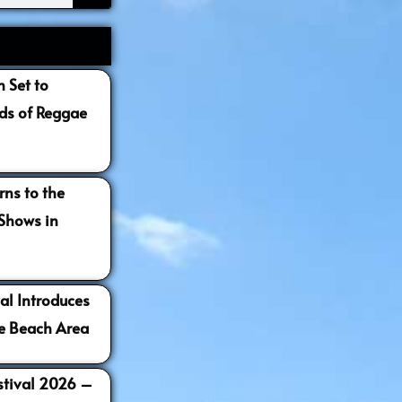
 Set to
s of Reggae
ns to the
 Shows in
al Introduces
e Beach Area
estival 2026 –