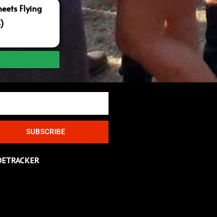
ets Flying
S)
SUBSCRIBE
DETRACKER