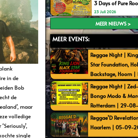
3 Days of Pure Ro
23 Juli 2026
MEER NIEUWS >
MEER EVENTS:
Reggae Night | King
Star Foundation, Ho
plank
Backstage, Hoorn |
re in de
Reggae Night | Zed-I
heiden Bob
Bongo Modo & More 
echt de
Rotterdam | 29-08
Zealand’, maar
eze volledige
Reggae’D Revelation
‘Seriously’,
Haarlem | 05-09-2
kochte single