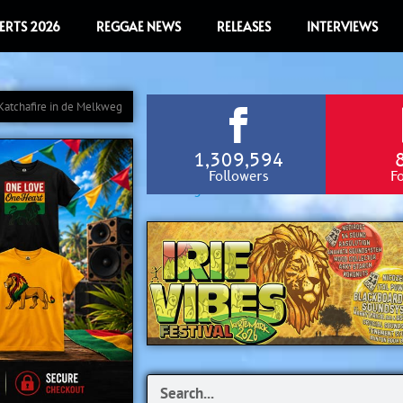
ERTS 2026
REGGAE NEWS
RELEASES
INTERVIEWS
Katchafire in de Melkweg
1,309,594
Followers
F
Search