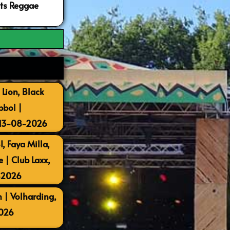
ots Reggae
 Lion, Black
bbol |
 13-08-2026
, Faya Milla,
| Club Laxx,
-2026
 | Volharding,
026