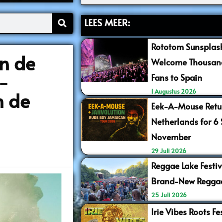
LEES MEER:
Rototom Sunsplash
n de
Welcome Thousand
-
Fans to Spain
n de
1 Augustus 2026
Eek-A-Mouse Retur
Netherlands for 6
November
29 Juli 2026
Reggae Lake Festiv
Brand-New Regga
25 Juli 2026
Irie Vibes Roots F