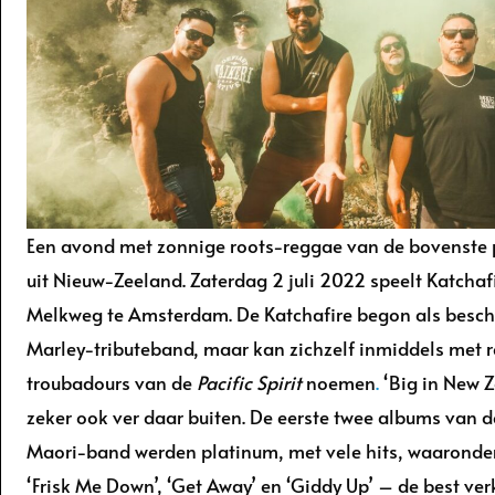
Een avond met zonnige roots-reggae van de bovenste 
uit Nieuw-Zeeland. Zaterdag 2 juli 2022 speelt Katchafi
Melkweg te Amsterdam. De Katchafire begon als besc
Marley-tributeband, maar kan zichzelf inmiddels met r
troubadours van de
Pacific Spirit
noemen
.
‘Big in New 
zeker ook ver daar buiten. De eerste twee albums van d
Maori-band werden platinum, met vele hits, waaronder 
‘Frisk Me Down’, ‘Get Away’ en ‘Giddy Up’ – de best ver