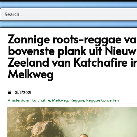
Search
Zonnige roots-reggae va
bovenste plank uit Nieuw
Zeeland van Katchafire i
Melkweg
01/11/2021
Amsterdam
,
Katchafire
,
Melkweg
,
Reggae
,
Reggae Concerten