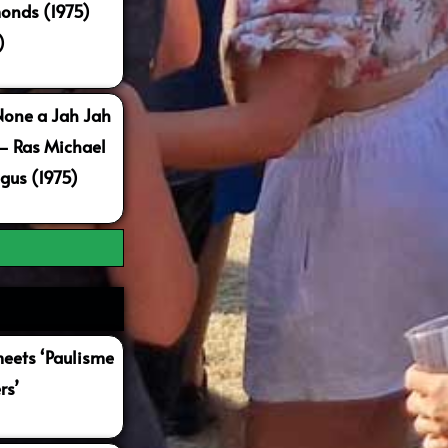
onds (1975)
)
None a Jah Jah
 – Ras Michael
gus (1975)
ets ‘Paulisme
rs’