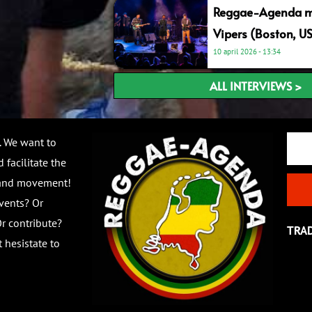
Reggae-Agenda me
Vipers (Boston, U
10 april 2026
13:34
ALL INTERVIEWS >
Email
. We want to
 facilitate the
 and movement!
vents? Or
r contribute?
TRA
 hesistate to