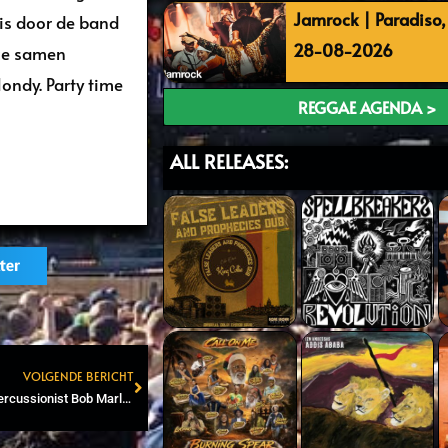
Jamrock | Paradiso
is door de band
28-08-2026
 ze samen
ondy. Party time
REGGAE AGENDA >
ALL RELEASES:
ter
VOLGENDE BERICHT
Next
Alvin ‘Seeco’ Patterson (Percussionist Bob Marley & The Wailers) sterft op 90-jarige leeftijd in Kingston