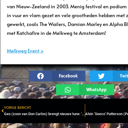
van Nieuw-Zeeland in 2003. Menig festival en podium 
in vuur en vlam gezet en vele grootheden hebben met
gewerkt, zoals The Wailers, Damian Marley en Alpha Bl
met Katchafire in de Melkweg te Amsterdam!
Melkweg Event >
Facebook
Twit
WhatsApp
VORIGE BERICHT
Prev
Geo (zoon van Don Carlos) brengt nieuwe tune: ‘African Roots’ uit samen met videoclip