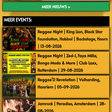
MEER NIEUWS >
MEER EVENTS:
Reggae Night | King Lion, Black Star
Foundation, Hobbol | Backstage, Hoorn
| 13-08-2026
Reggae Night | Zed-I, Faya Milla,
Bongo Modo & More | Club Laxx,
Rotterdam | 29-08-2026
Reggae’D Revelation | Volharding,
Haarlem | 05-09-2026
Jamrock | Paradiso, Amsterdam | 28-
08-2026