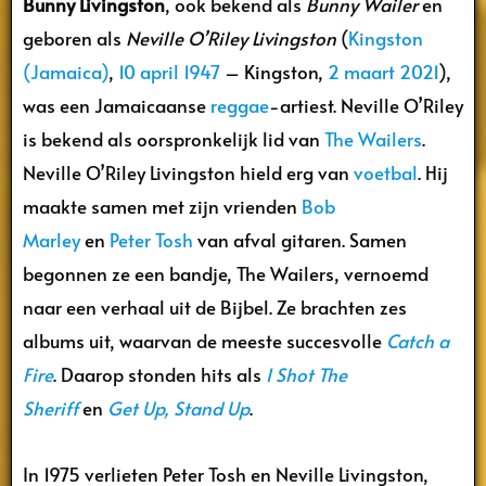
Bunny Livingston
, ook bekend als
Bunny Wailer
en
geboren als
Neville O’Riley Livingston
(
Kingston
(Jamaica)
,
10 april
1947
– Kingston,
2 maart
2021
),
was een Jamaicaanse
reggae
-artiest. Neville O’Riley
is bekend als oorspronkelijk lid van
The Wailers
.
Neville O’Riley Livingston hield erg van
voetbal
. Hij
maakte samen met zijn vrienden
Bob
Marley
en
Peter Tosh
van afval gitaren. Samen
begonnen ze een bandje, The Wailers, vernoemd
naar een verhaal uit de Bijbel. Ze brachten zes
albums uit, waarvan de meeste succesvolle
Catch a
Fire
. Daarop stonden hits als
I Shot The
Sheriff
en
Get Up, Stand Up
.
In 1975 verlieten Peter Tosh en Neville Livingston,