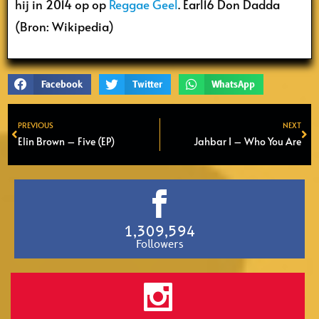
hij in 2014 op op
Reggae Geel
. Earl16 Don Dadda
(Bron: Wikipedia)
Facebook
Twitter
WhatsApp
PREVIOUS
NEXT
Prev
Ne
Elin Brown – Five (EP)
Jahbar I – Who You Are
1,309,594
Followers