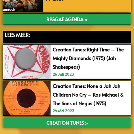
REGGAE AGENDA >
LEES MEER:
Creation Tunes: Right Time – The
Mighty Diamonds (1975) (Jah
Shakespear)
26 Juli 2023
Creation Tunes: None a Jah Jah
Children No Cry – Ras Michael &
The Sons of Negus (1975)
24 Mei 2023
CREATION TUNES >