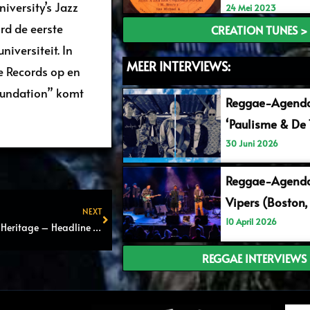
versity’s Jazz
24 Mei 2023
rd de eerste
CREATION TUNES >
iversiteit. In
MEER INTERVIEWS:
e Records op en
oundation” komt
Reggae-Agend
‘Paulisme & De 
30 Juni 2026
Reggae-Agenda
Vipers (Boston,
NEXT
10 April 2026
NEW Release: Morgan Heritage – Headline Fi Di Frontpage (2022)
Next
REGGAE INTERVIEWS