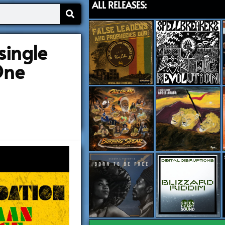
ALL RELEASES:
single
One