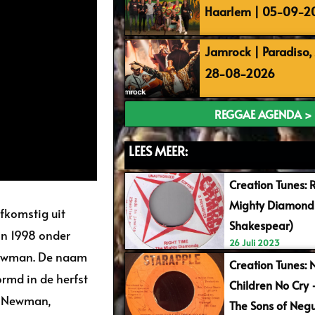
Haarlem | 05-09-2
Jamrock | Paradiso
28-08-2026
REGGAE AGENDA >
LEES MEER:
Creation Tunes: 
Mighty Diamonds
 afkomstig uit
Shakespear)
in 1998 onder
26 Juli 2023
 Newman. De naam
Creation Tunes: 
ormd in de herfst
Children No Cry
n Newman,
The Sons of Negu