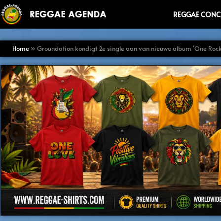
Ga
REGGAE CONC
naar
de
inhoud
Home
»
Groundation kondigt 2e single aan van nieuwe album ‘One Rock