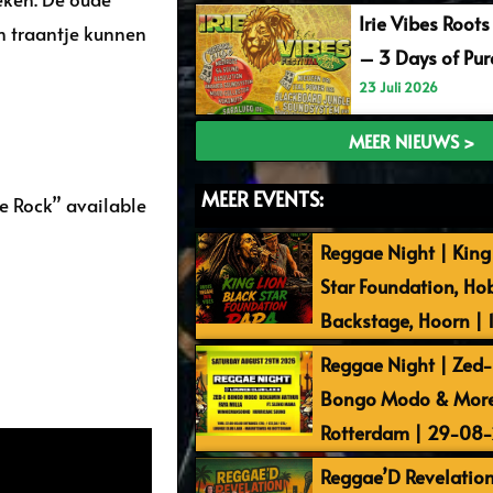
Irie Vibes Roots
in traantje kunnen
– 3 Days of Pu
23 Juli 2026
MEER NIEUWS >
MEER EVENTS:
e Rock” available
Reggae Night | King 
Star Foundation, Ho
Backstage, Hoorn |
Reggae Night | Zed-I
Bongo Modo & More 
Rotterdam | 29-08
Reggae’D Revelation