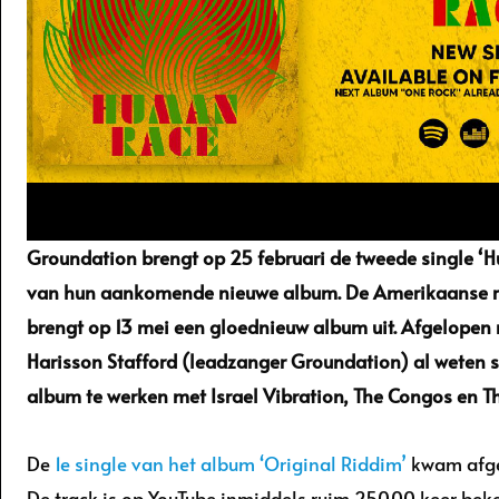
Groundation brengt op 25 februari de tweede single ‘H
van hun aankomende nieuwe album. De Amerikaanse 
brengt op 13 mei een gloednieuw album uit. Afgelopen
Harisson Stafford (leadzanger Groundation) al weten 
album te werken met Israel Vibration, The Congos en T
De
1e single van het album ‘Original Riddim’
kwam afgel
De track is op YouTube inmiddels ruim 250.00 keer bek