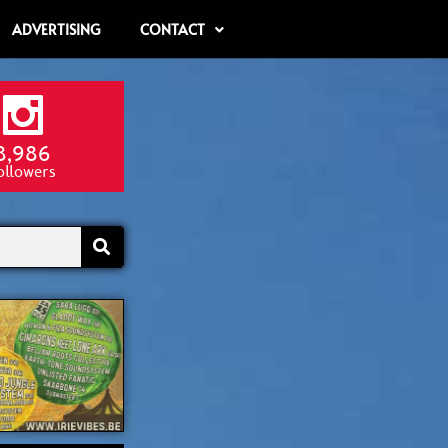
ADVERTISING
CONTACT
8,986
ollowers