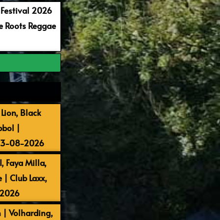
 Festival 2026
re Roots Reggae
Lion, Black
bbol |
 13-08-2026
, Faya Milla,
| Club Laxx,
-2026
 | Volharding,