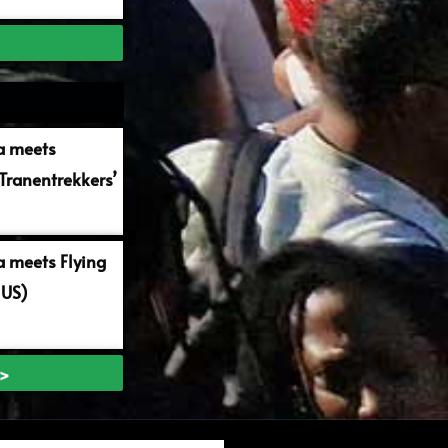
a meets
Tranentrekkers’
 meets Flying
 US)
 >