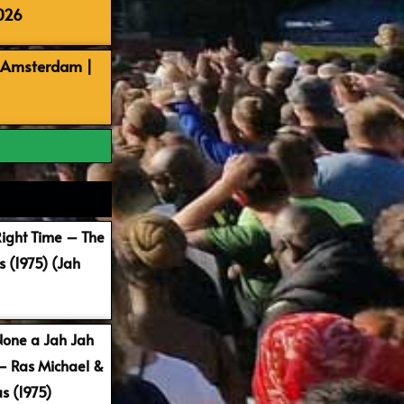
026
, Amsterdam |
Right Time – The
 (1975) (Jah
None a Jah Jah
 – Ras Michael &
s (1975)