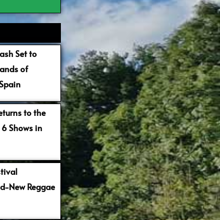
ash Set to
ands of
 Spain
turns to the
 6 Shows in
tival
nd-New Reggae