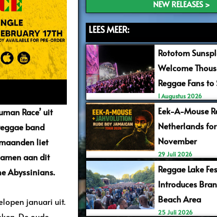
NEW RELEASES >
LEES MEER:
Rototom Sunspl
Welcome Thous
Reggae Fans to
1 Augustus 2026
Eek-A-Mouse Re
uman Race’ uit
Netherlands for
reggae band
November
 maanden liet
29 Juli 2026
samen aan dit
Reggae Lake Fes
he Abyssinians.
Introduces Bra
Beach Area
open januari uit.
25 Juli 2026
eken. De oude