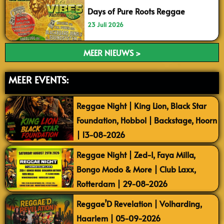
Days of Pure Roots Reggae
23 Juli 2026
MEER NIEUWS >
MEER EVENTS:
Reggae Night | King Lion, Black Star
Foundation, Hobbol | Backstage, Hoorn
| 13-08-2026
Reggae Night | Zed-I, Faya Milla,
Bongo Modo & More | Club Laxx,
Rotterdam | 29-08-2026
Reggae’D Revelation | Volharding,
Haarlem | 05-09-2026