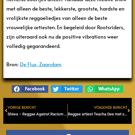
met alleen de beste, lekkerste, grootste, hardste en
vrolijkste reggaeliedjes van alleen de beste
vrouwelijke artiesten. En begeleid door Rootsriders,
zijn uiteraard ook nu de positive vibrations weer
volledig gegarandeerd.
Bron:
De Flux, Zaandam
Facebook
Twitter
WhatsApp
VORIGE BERICHT
VOLGENDE BERICHT
Prev
Ne
Shiwa – Reggae Against Racism @ Podium Flux, Zaandam verplaatst naar 31 oktober 2021
Reggae artiest Teacha Dee met song ‘Rastafari Way’ in nieuwe James Bond film ‘No Time To Die’.