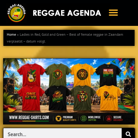
Ga
naar
de
inhoud
Home
»
Ladies in Red, Gold and Green – Best of female reggae in Zaandam
verplaatst – datum volgt.