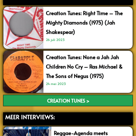
Creation Tunes: Right Time – The
Mighty Diamonds (1975) (Jah
Shakespear)
26 juli 2023
Creation Tunes: None a Jah Jah
Children No Cry – Ras Michael &
The Sons of Negus (1975)
24 mei 2023
CREATION TUNES >
MEER INTERVIEWS:
Reggae-Agenda meets