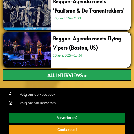
Reggae-Agenda meets
‘Paulisme & De Tranentrekkers’
30 juni 2026
21:29
Reggae-Agenda meets Flying
Vipers (Boston, US)
10 april 2026
13:34
ALL INTERVIEWS >
Volg ons op Facebook
Volg ons via Instagram
Adverteren?
Contact us!