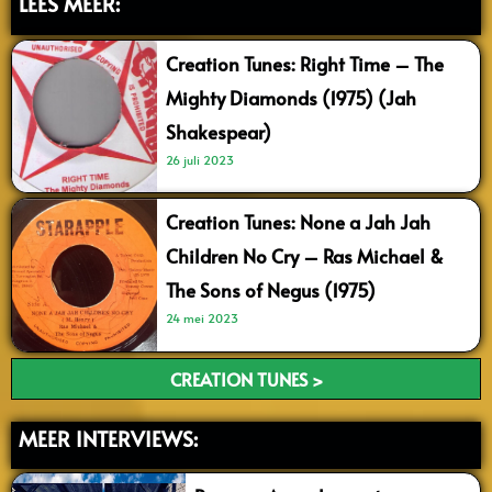
LEES MEER:
Creation Tunes: Right Time – The
Mighty Diamonds (1975) (Jah
Shakespear)
26 juli 2023
Creation Tunes: None a Jah Jah
Children No Cry – Ras Michael &
The Sons of Negus (1975)
24 mei 2023
CREATION TUNES >
MEER INTERVIEWS: