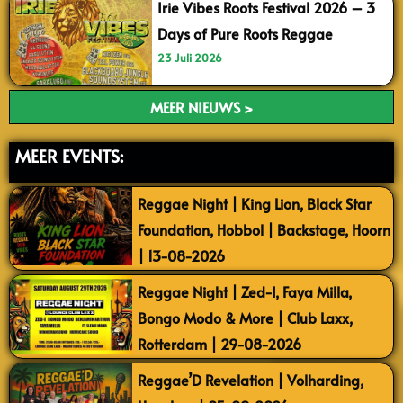
Irie Vibes Roots Festival 2026 – 3
Days of Pure Roots Reggae
23 Juli 2026
MEER NIEUWS >
MEER EVENTS:
Reggae Night | King Lion, Black Star
Foundation, Hobbol | Backstage, Hoorn
| 13-08-2026
Reggae Night | Zed-I, Faya Milla,
Bongo Modo & More | Club Laxx,
Rotterdam | 29-08-2026
Reggae’D Revelation | Volharding,