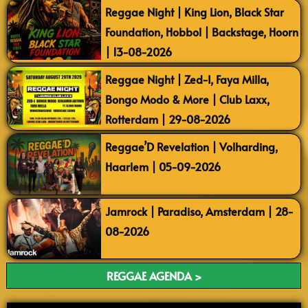
Reggae Night | King Lion, Black Star
Foundation, Hobbol | Backstage, Hoorn
| 13-08-2026
Reggae Night | Zed-I, Faya Milla,
Bongo Modo & More | Club Laxx,
Rotterdam | 29-08-2026
Reggae’D Revelation | Volharding,
Haarlem | 05-09-2026
Jamrock | Paradiso, Amsterdam | 28-
08-2026
REGGAE AGENDA >