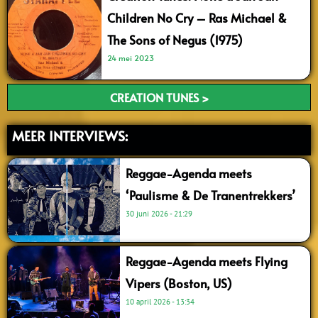
Children No Cry – Ras Michael &
The Sons of Negus (1975)
24 mei 2023
CREATION TUNES >
MEER INTERVIEWS:
Reggae-Agenda meets
‘Paulisme & De Tranentrekkers’
30 juni 2026
21:29
Reggae-Agenda meets Flying
Vipers (Boston, US)
10 april 2026
13:34