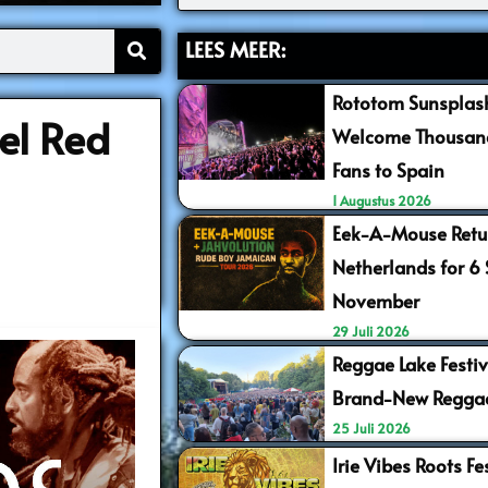
LEES MEER:
Rototom Sunsplash
el Red
Welcome Thousand
Fans to Spain
1 Augustus 2026
Eek-A-Mouse Retur
Netherlands for 6
November
29 Juli 2026
Reggae Lake Festiv
Brand-New Regga
25 Juli 2026
Irie Vibes Roots F