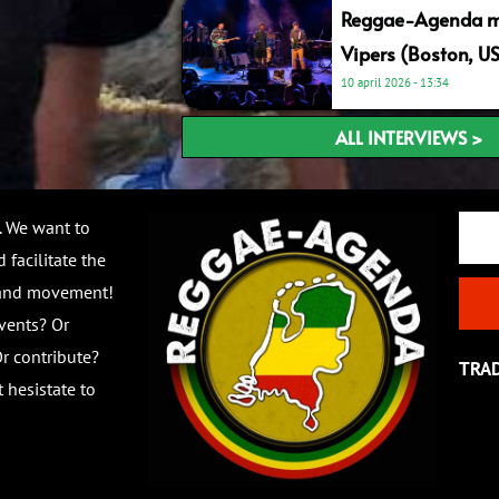
Reggae-Agenda me
Vipers (Boston, U
10 april 2026
13:34
ALL INTERVIEWS >
Email
. We want to
 facilitate the
 and movement!
vents? Or
r contribute?
TRA
 hesistate to