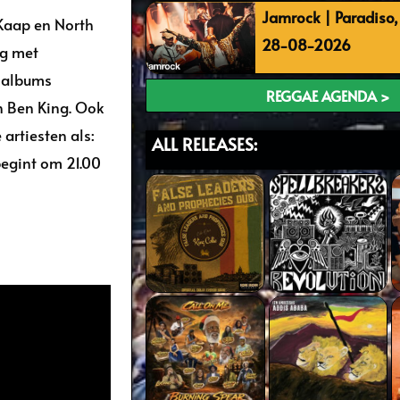
Jamrock | Paradiso
 Kaap en North
28-08-2026
ng met
 albums
REGGAE AGENDA >
n Ben King. Ook
artiesten als:
ALL RELEASES:
begint om 21.00