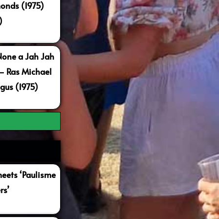
onds (1975)
)
None a Jah Jah
 – Ras Michael
gus (1975)
ets ‘Paulisme
rs’