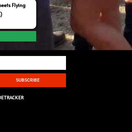
ets Flying
S)
SUBSCRIBE
DETRACKER