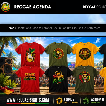
Ga
REGGAE CONC
naar
de
inhoud
Home
»
Rootzlions Band ft. Colonel Red in Podium Grounds te Rotterdam