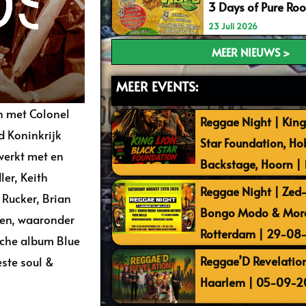
3 Days of Pure Ro
23 Juli 2026
MEER NIEUWS >
MEER EVENTS:
n met Colonel
Reggae Night | King
d Koninkrijk
Star Foundation, Ho
werkt met en
Backstage, Hoorn |
er, Keith
Reggae Night | Zed-I
 Rucker, Brian
Bongo Modo & More 
men, waaronder
Rotterdam | 29-08
sche album Blue
Reggae’D Revelation
ste soul &
Haarlem | 05-09-2