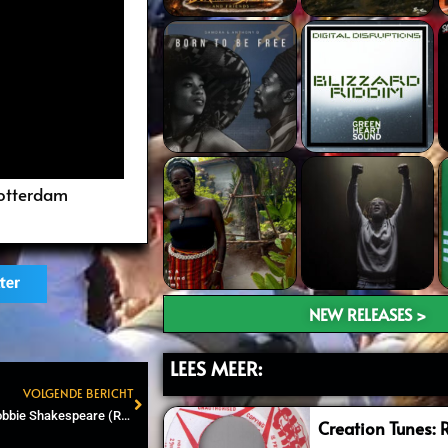
Rotterdam
ter
NEW RELEASES >
LEES MEER:
VOLGENDE BERICHT
Next
Vandaag luister ik naar: Robbie Shakespeare (Raymond Ubbink)
Creation Tunes: 