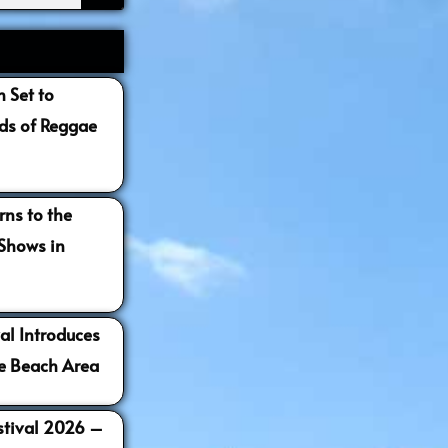
 Set to
s of Reggae
ns to the
 Shows in
al Introduces
e Beach Area
estival 2026 –