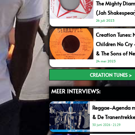
The Mighty Diam
(Jah Shakespear
26 juli 2023
Creation Tunes: 
Children No Cry
& The Sons of Ne
24 mei 2023
CREATION TUNES >
MEER INTERVIEWS:
Reggae-Agenda me
& De Tranentrekke
30 juni 2026
21:29