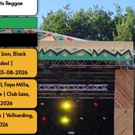
ots Reggae
 Lion, Black
bbol |
 13-08-2026
, Faya Milla,
| Club Laxx,
-2026
 | Volharding,
026