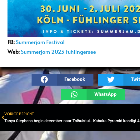
FB:
Summerjam Festival
Web:
Summerjam
2023 Fuhlingersee
Facebook
Twit
WhatsApp
VORIGE BERICHT
Prev
Tanya Stephens begin december naar Tolhuistuin in Amsterdam