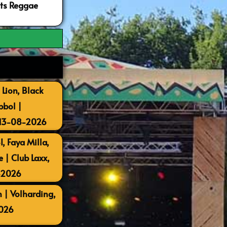
ots Reggae
 Lion, Black
bbol |
 13-08-2026
, Faya Milla,
| Club Laxx,
-2026
 | Volharding,
026