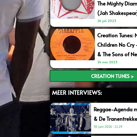
The Mighty Diam
(Jah Shakespear
26 juli 2023
Creation Tunes: 
Children No Cry
& The Sons of Ne
24 mei 2023
CREATION TUNES >
MEER INTERVIEWS:
Reggae-Agenda me
& De Tranentrekke
30 juni 2026
21:29