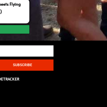
ets Flying
S)
SUBSCRIBE
DETRACKER