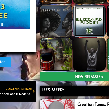
ter
NEW RELEASES >
LEES MEER:
VOLGENDE BERICHT
Next
Kabaka Pyramid kondigt 4e show aan in Nederland
Creation Tunes: 