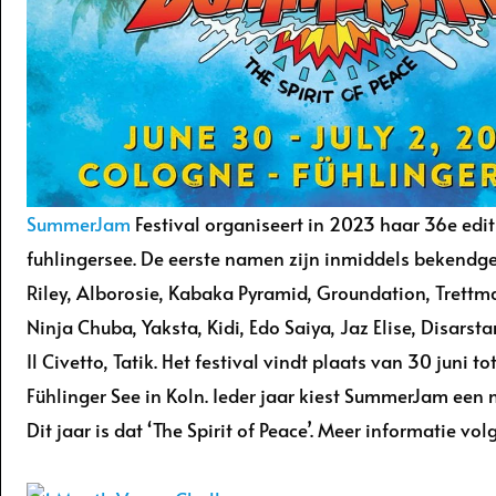
SummerJam
Festival organiseert in 2023 haar 36e edit
fuhlingersee. De eerste namen zijn inmiddels bekendge
Riley, Alborosie, Kabaka Pyramid, Groundation, Trettm
Ninja Chuba, Yaksta, Kidi, Edo Saiya, Jaz Elise, Disars
Il Civetto, Tatik. Het festival vindt plaats van 30 juni to
Fühlinger See in Koln. Ieder jaar kiest SummerJam een 
Dit jaar is dat ‘The Spirit of Peace’. Meer informatie vol