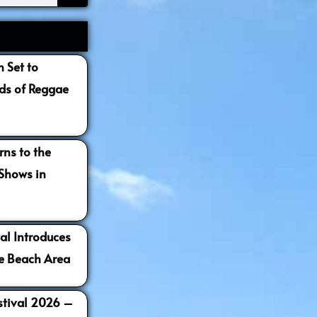
 Set to
s of Reggae
ns to the
 Shows in
al Introduces
e Beach Area
estival 2026 –