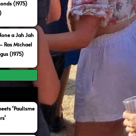
onds (1975)
)
None a Jah Jah
 – Ras Michael
gus (1975)
ets ‘Paulisme
rs’