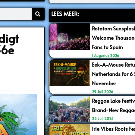
LEES MEER:
Rototom Sunsplash
digt
Welcome Thousand
36e
Fans to Spain
1 Augustus 2026
Eek-A-Mouse Retur
Netherlands for 6
November
29 Juli 2026
Reggae Lake Festiv
Brand-New Regga
25 Juli 2026
Irie Vibes Roots F