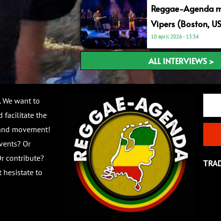
Reggae-Agenda me
Vipers (Boston, U
10 april 2026
13:34
ALL INTERVIEWS >
Email
. We want to
 facilitate the
 and movement!
vents? Or
r contribute?
TRA
 hesistate to