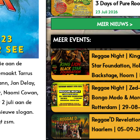
3 Days of Pure Ro
23 Juli 2026
MEER NIEUWS >
MEER EVENTS:
Reggae Night | King
ie aan de
Star Foundation, Ho
maakt. Tarrus
Backstage, Hoorn |
ann, Jan Delay,
Reggae Night | Zed-I
tar, Naomi Cowan,
Bongo Modo & More 
t 2 juli aan de
Rotterdam | 29-08
nieuwe slogan.
Reggae’D Revelation
gt zsm.
Haarlem | 05-09-2