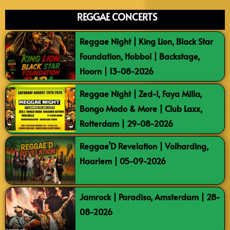
REGGAE CONCERTS
Reggae Night | King Lion, Black Star
Foundation, Hobbol | Backstage,
Hoorn | 13-08-2026
Reggae Night | Zed-I, Faya Milla,
Bongo Modo & More | Club Laxx,
Rotterdam | 29-08-2026
Reggae’D Revelation | Volharding,
Haarlem | 05-09-2026
Jamrock | Paradiso, Amsterdam | 28-
08-2026