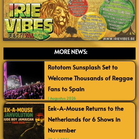
MORE NEWS:
Rototom Sunsplash Set to
Welcome Thousands of Reggae
Fans to Spain
1 Augustus 2026
Eek-A-Mouse Returns to the
Netherlands for 6 Shows in
November