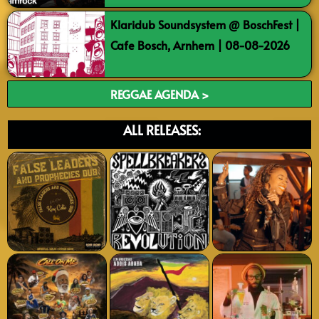
Klaridub Soundsystem @ BoschFest |
Cafe Bosch, Arnhem | 08-08-2026
REGGAE AGENDA >
ALL RELEASES: