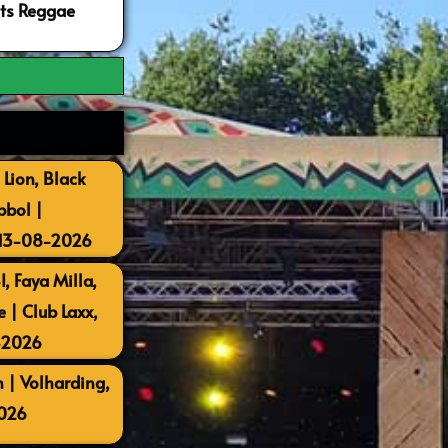
ots Reggae
 Lion, Black
bbol |
 13-08-2026
, Faya Milla,
| Club Laxx,
-2026
 | Volharding,
026