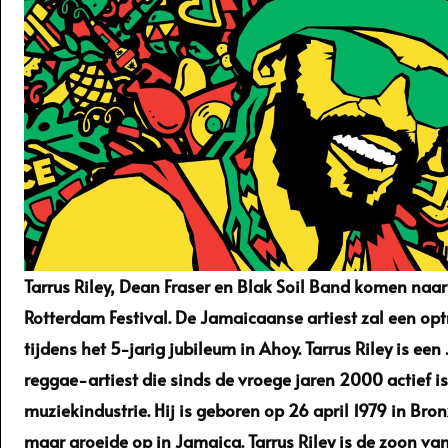
Tarrus Riley, Dean Fraser en Blak Soil Band komen naa
Rotterdam Festival. De Jamaicaanse artiest zal een op
tijdens het 5-jarig jubileum in Ahoy. Tarrus Riley is e
reggae-artiest die sinds de vroege jaren 2000 actief is
muziekindustrie. Hij is geboren op 26 april 1979 in Bro
maar groeide op in Jamaica. Tarrus Riley is de zoon va