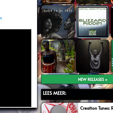
am
NEW RELEASES >
LEES MEER:
Creation Tunes: 