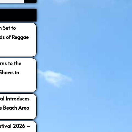
 Set to
s of Reggae
ns to the
 Shows in
al Introduces
e Beach Area
estival 2026 –