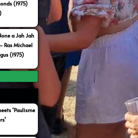
onds (1975)
)
None a Jah Jah
 – Ras Michael
gus (1975)
ets ‘Paulisme
rs’