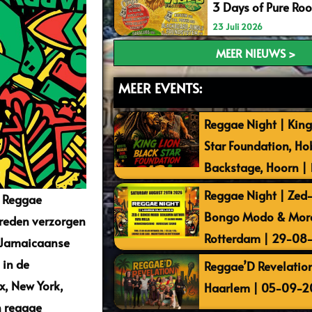
3 Days of Pure Ro
23 Juli 2026
MEER NIEUWS >
MEER EVENTS:
Reggae Night | King
Star Foundation, Ho
Backstage, Hoorn |
Reggae Night | Zed-I
r Reggae
Bongo Modo & More 
treden verzorgen
Rotterdam | 29-08
en Jamaicaanse
 in de
Reggae’D Revelation
nx, New York,
Haarlem | 05-09-2
n reggae