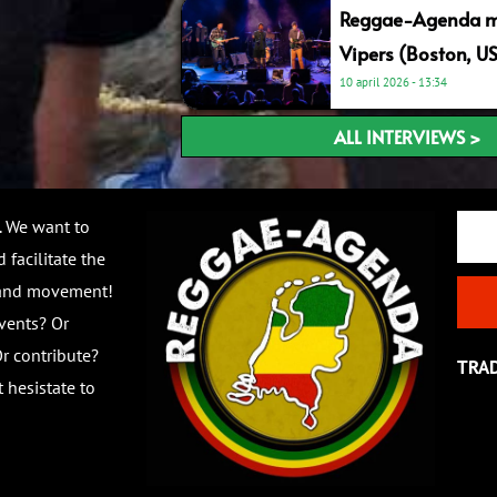
Reggae-Agenda me
Vipers (Boston, U
10 april 2026
13:34
ALL INTERVIEWS >
Email
. We want to
 facilitate the
 and movement!
vents? Or
r contribute?
TRA
 hesistate to