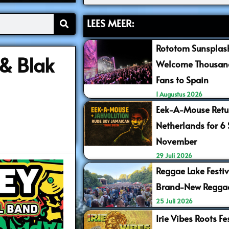
LEES MEER:
Rototom Sunsplash
 & Blak
Welcome Thousand
Fans to Spain
1 Augustus 2026
Eek-A-Mouse Retur
Netherlands for 6
November
29 Juli 2026
Reggae Lake Festiv
Brand-New Regga
25 Juli 2026
Irie Vibes Roots F