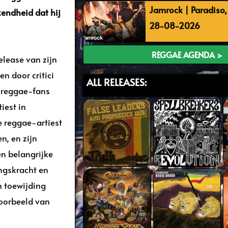
Jamrock | Paradiso
endheid dat hij
28-08-2026
REGGAE AGENDA >
elease van zijn
n door critici
ALL RELEASES:
r reggae-fans
iest in
e reggae-artiest
n, en zijn
n belangrijke
ngskracht en
n toewijding
oorbeeld van