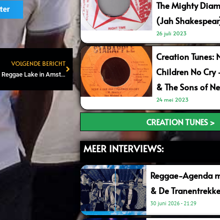
The Mighty Diam
ter
(Jah Shakespear
26 juli 2023
Creation Tunes: 
VOLGENDE BERICHT
Children No Cry
Next
Alborosie treedt op tijdens Reggae Lake in Amsterdam
& The Sons of Ne
24 mei 2023
CREATION TUNES >
MEER INTERVIEWS:
Reggae-Agenda me
& De Tranentrekke
30 juni 2026
21:29