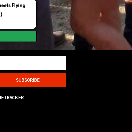
ets Flying
S)
SUBSCRIBE
DETRACKER