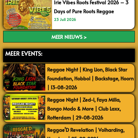
Irie Vibes Roots Festival 2026 – 3
Days of Pure Roots Reggae
23 Juli 2026
MEER NIEUWS >
MEER EVENTS:
Reggae Night | King Lion, Black Star
Foundation, Hobbol | Backstage, Hoorn
| 13-08-2026
Reggae Night | Zed-I, Faya Milla,
Bongo Modo & More | Club Laxx,
Rotterdam | 29-08-2026
Reggae’D Revelation | Volharding,