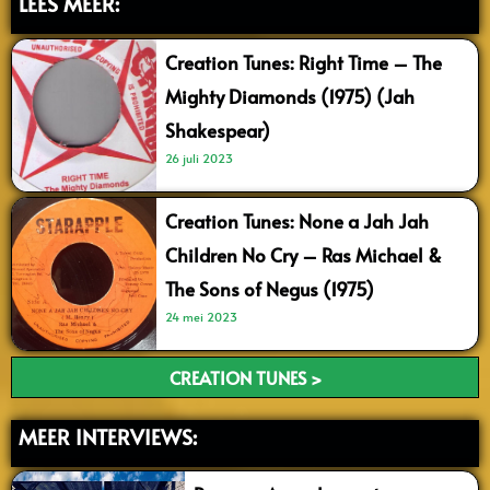
LEES MEER:
Creation Tunes: Right Time – The
Mighty Diamonds (1975) (Jah
Shakespear)
26 juli 2023
Creation Tunes: None a Jah Jah
Children No Cry – Ras Michael &
The Sons of Negus (1975)
24 mei 2023
CREATION TUNES >
MEER INTERVIEWS: