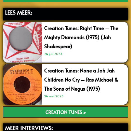
LEES MEER:
Creation Tunes: Right Time – The
Mighty Diamonds (1975) (Jah
Shakespear)
26 juli 2023
Creation Tunes: None a Jah Jah
Children No Cry – Ras Michael &
The Sons of Negus (1975)
24 mei 2023
CREATION TUNES >
MEER INTERVIEWS: