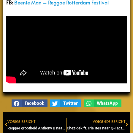
FB:
Beenie Man – Reggae Rotterdam Festival
Facebook
Twitter
WhatsApp
VORIGE BERICHT
VOLGENDE BERICHT
Prev
Ne
Reggae grootheid Anthony B naar Melkweg
Chezidek ft. Irie Ites naar Q-Factory in Amsterdam