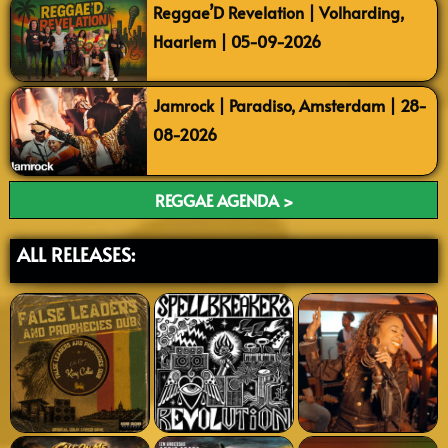
Reggae’D Revelation | Volharding,
Haarlem | 05-09-2026
Jamrock | Paradiso, Amsterdam | 28-
08-2026
REGGAE AGENDA >
ALL RELEASES: