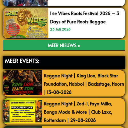
Irie Vibes Roots Festival 2026 – 3
Days of Pure Roots Reggae
23 Juli 2026
MEER NIEUWS >
MEER EVENTS:
Reggae Night | King Lion, Black Star
Foundation, Hobbol | Backstage, Hoorn
| 13-08-2026
Reggae Night | Zed-I, Faya Milla,
Bongo Modo & More | Club Laxx,
Rotterdam | 29-08-2026