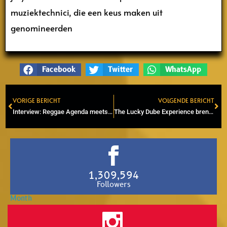
muziektechnici, die een keus maken uit
genomineerden
Facebook
Twitter
WhatsApp
VORIGE BERICHT
VOLGENDE BERICHT
Prev
Ne
Interview: Reggae Agenda meets Masego Soundsystem (2016)
The Lucky Dube Experience brengt eerste eigen nummer uit met titel ‘My Son’
1,309,594
Followers