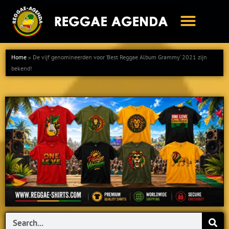
Ga
naar
de
inhoud
Home
»
De vijf genomineerden voor ‘Best Reggae Album Grammy’ 2021 zijn
bekend!