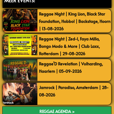
MEER EVENTS:
Reggae Night | King Lion, Black Star
Foundation, Hobbol | Backstage, Hoorn
| 13-08-2026
Reggae Night | Zed-I, Faya Milla,
Bongo Modo & More | Club Laxx,
Rotterdam | 29-08-2026
Reggae’D Revelation | Volharding,
Haarlem | 05-09-2026
Jamrock | Paradiso, Amsterdam | 28-
08-2026
REGGAE AGENDA >