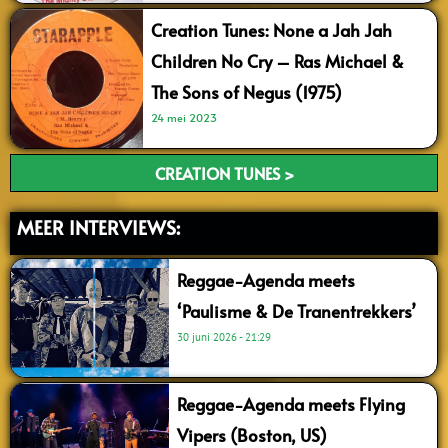
Creation Tunes: None a Jah Jah
Children No Cry – Ras Michael &
The Sons of Negus (1975)
24 mei 2023
CREATION TUNES >
MEER INTERVIEWS:
Reggae-Agenda meets
‘Paulisme & De Tranentrekkers’
30 juni 2026
21:29
Reggae-Agenda meets Flying
Vipers (Boston, US)