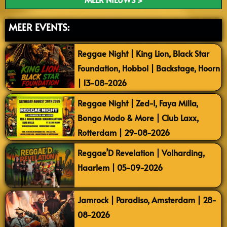
MEER EVENTS:
Reggae Night | King Lion, Black Star
Foundation, Hobbol | Backstage, Hoorn
| 13-08-2026
Reggae Night | Zed-I, Faya Milla,
Bongo Modo & More | Club Laxx,
Rotterdam | 29-08-2026
Reggae’D Revelation | Volharding,
Haarlem | 05-09-2026
Jamrock | Paradiso, Amsterdam | 28-
08-2026