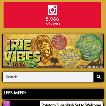
8,986
Followers
Search
LEES MEER:
Rototom Sunsplash Set to Welcome