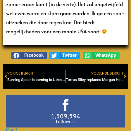
zomer eraan komt (in de verte). Het zal ongetwijfeld
wel even warm en klam gaan worden. Ik ga een soort
uitzoeken die daar tegen kan. Dat biedt
mogelijkheden voor een mooie USA soort.
Facebook
Twitter
WhatsApp
VORIGE BERICHT
VOLGENDE BERICHT
Prev
Ne
Burning Spear is coming to Utrecht and Amsterdam
Tarrus Riley replaces Morgan Heritage at Sun Splash in The Hague
1,309,594
Followers