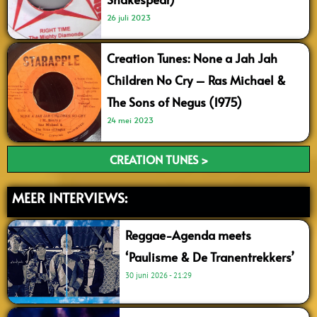
26 juli 2023
Creation Tunes: None a Jah Jah
Children No Cry – Ras Michael &
The Sons of Negus (1975)
24 mei 2023
CREATION TUNES >
MEER INTERVIEWS:
Reggae-Agenda meets
‘Paulisme & De Tranentrekkers’
30 juni 2026
21:29