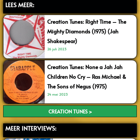
LEES MEER:
Creation Tunes: Right Time – The
Mighty Diamonds (1975) (Jah
Shakespear)
26 juli 2023
Creation Tunes: None a Jah Jah
Children No Cry – Ras Michael &
The Sons of Negus (1975)
24 mei 2023
CREATION TUNES >
MEER INTERVIEWS: