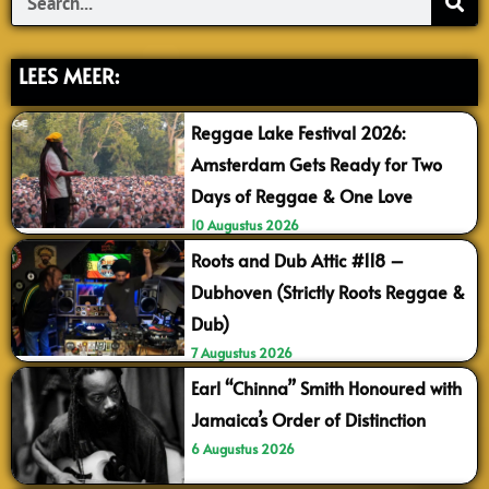
LEES MEER:
Reggae Lake Festival 2026:
Amsterdam Gets Ready for Two
Days of Reggae & One Love
10 Augustus 2026
Roots and Dub Attic #118 –
Dubhoven (Strictly Roots Reggae &
Dub)
7 Augustus 2026
Earl “Chinna” Smith Honoured with
Jamaica’s Order of Distinction
6 Augustus 2026