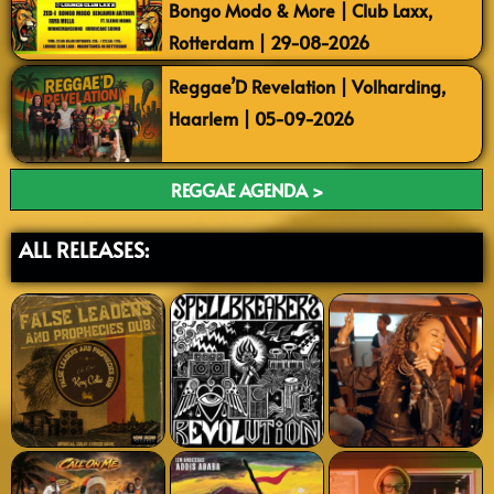
Bongo Modo & More | Club Laxx,
Rotterdam | 29-08-2026
Reggae’D Revelation | Volharding,
Haarlem | 05-09-2026
REGGAE AGENDA >
ALL RELEASES: