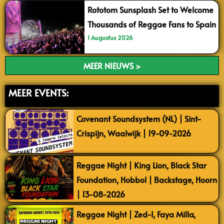
Rototom Sunsplash Set to Welcome
Thousands of Reggae Fans to Spain
1 Augustus 2026
MEER NIEUWS >
MEER EVENTS:
Covenant Soundsystem (NL) | Sint-
Crispijn, Waalwijk | 19-09-2026
Reggae Night | King Lion, Black Star
Foundation, Hobbol | Backstage, Hoorn
| 13-08-2026
Reggae Night | Zed-I, Faya Milla,