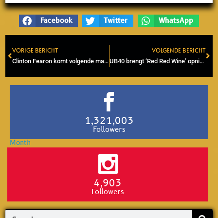
Facebook
Twitter
WhatsApp
VORIGE BERICHT
VOLGENDE BERICHT
Prev
Ne
Clinton Fearon komt volgende maand naar P60 in Amstelveen voor liveshow
UB40 brengt ‘Red Red Wine’ opnieuw uit met Matt Doyle
1,321,003
Followers
4,903
Followers
Search