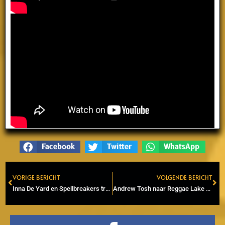
Facebook
Twitter
WhatsApp
VORIGE BERICHT
VOLGENDE BERICHT
Prev
Ne
Inna De Yard en Spellbreakers treden op in OLT Rivierenhof
Andrew Tosh naar Reggae Lake Festival in Amsterdam