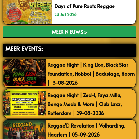
Days of Pure Roots Reggae
23 Juli 2026
MEER NIEUWS >
MEER EVENTS:
Reggae Night | King Lion, Black Star
Foundation, Hobbol | Backstage, Hoorn
| 13-08-2026
Reggae Night | Zed-I, Faya Milla,
Bongo Modo & More | Club Laxx,
Rotterdam | 29-08-2026
Reggae’D Revelation | Volharding,
Haarlem | 05-09-2026