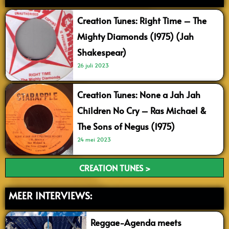
Creation Tunes: Right Time – The
Mighty Diamonds (1975) (Jah
Shakespear)
26 juli 2023
Creation Tunes: None a Jah Jah
Children No Cry – Ras Michael &
The Sons of Negus (1975)
24 mei 2023
CREATION TUNES >
MEER INTERVIEWS:
Reggae-Agenda meets