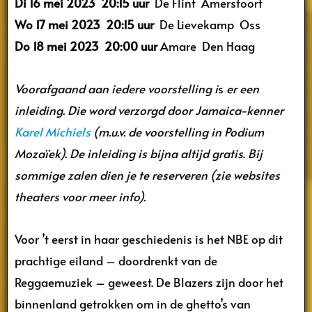
Di 16 mei 2023
20:15 uur
De Flint Amersfoort
Wo 17 mei 2023
20:15 uur
De Lievekamp Oss
Do 18 mei 2023
20:00 uur
Amare Den Haag
Voorafgaand aan iedere voorstelling i
s
er een
inleiding.
Die word verzorgd door Jamaica-kenner
Karel Michiels
(m.u.v. de voorstelling in Podium
Mozaïek). De inleiding is bijna altijd gratis
.
Bij
sommige zalen dien je te reserveren (zie websites
theaters voor meer info).
Voor ’t eerst in haar geschiedenis is het NBE op dit
prachtige eiland – doordrenkt van de
Reggaemuziek – geweest. De Blazers zijn door het
binnenland getrokken om in de ghetto’s van