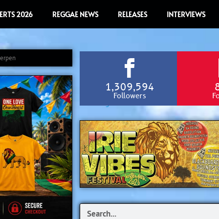
ERTS 2026
REGGAE NEWS
RELEASES
INTERVIEWS
werpen
1,309,594
Followers
F
Search