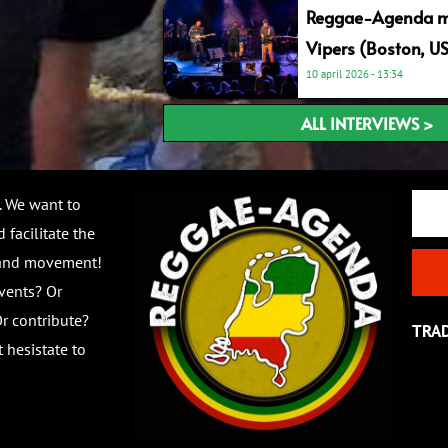
Reggae-Agenda me
Vipers (Boston, U
10 april 2026
13:34
ALL INTERVIEWS >
Email
. We want to
 facilitate the
 and movement!
vents? Or
r contribute?
TRA
 hesistate to