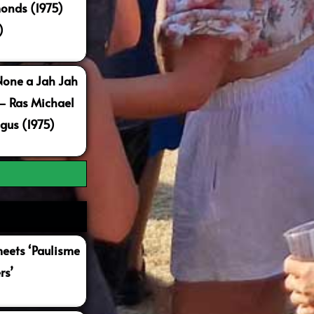
onds (1975)
)
None a Jah Jah
 – Ras Michael
gus (1975)
ets ‘Paulisme
rs’