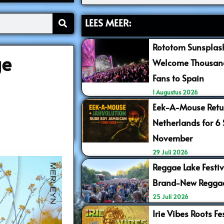
LEES MEER:
Rototom Sunsplash
ge
Welcome Thousand
Fans to Spain
1 Augustus 2026
Eek-A-Mouse Retur
Netherlands for 6
November
29 Juli 2026
Reggae Lake Festiv
Brand-New Regga
25 Juli 2026
Irie Vibes Roots F