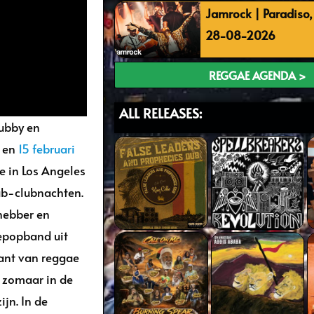
Jamrock | Paradiso
28-08-2026
REGGAE AGENDA >
ALL RELEASES:
ubby en
en
15 februari
e in Los Angeles
dub-clubnachten.
hebber en
sepopband uit
kant van reggae
e zomaar in de
jn. In de