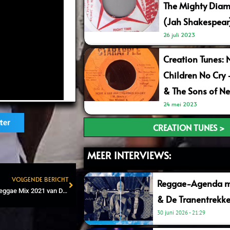
The Mighty Diam
(Jah Shakespear
26 juli 2023
Creation Tunes: 
Children No Cry
& The Sons of Ne
24 mei 2023
ter
CREATION TUNES >
MEER INTERVIEWS:
VOLGENDE BERICHT
Reggae-Agenda me
Next
Beluister hier de nieuwe Reggae Mix 2021 van Don Arco (ReggaeBomb Crew)
& De Tranentrekke
30 juni 2026
21:29