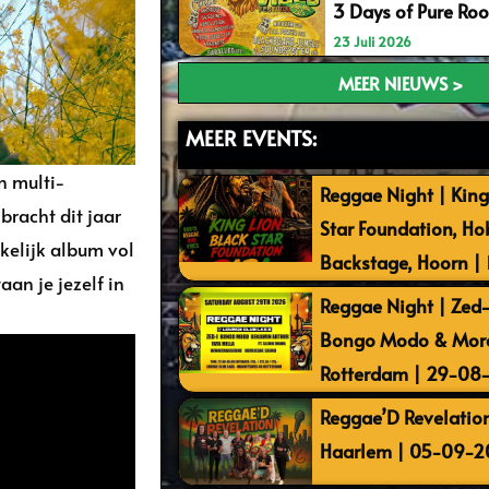
3 Days of Pure Ro
23 Juli 2026
MEER NIEUWS >
MEER EVENTS:
n multi-
Reggae Night | King
racht dit jaar
Star Foundation, Ho
ekelijk album vol
Backstage, Hoorn |
an je jezelf in
Reggae Night | Zed-I
Bongo Modo & More 
Rotterdam | 29-08
Reggae’D Revelation
Haarlem | 05-09-2