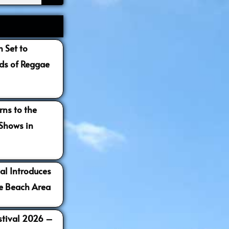
 Set to
s of Reggae
ns to the
 Shows in
al Introduces
e Beach Area
estival 2026 –