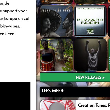
or de
e support voor
r Europa en zal
ubby-vibes.
henk een
NEW RELEASES >
LEES MEER:
Creation Tunes: 