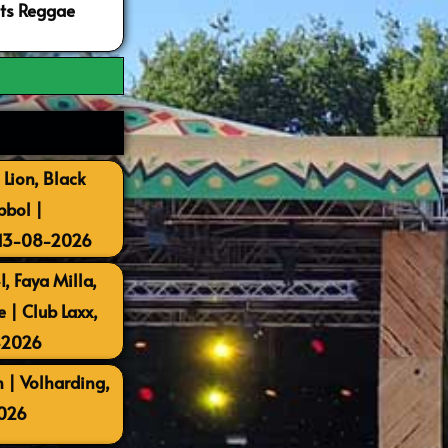
ots Reggae
 Lion, Black
bbol |
 13-08-2026
, Faya Milla,
| Club Laxx,
-2026
 | Volharding,
026