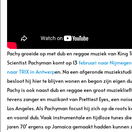
Pachy groeide op met dub en reggae muziek van King T
Scientist
.
Pachyman komt op
13
februari naar Nijmegen
naar TRIX in Antwerp
en. Na een afgeronde muziekstudi
besloot hij hier te blijven wonen en begon zijn eigen 
Pachy is ook naast dub en reggae een groot muzieklief
tevens zanger en muzikant van Prettiest Eyes, een noi
Los Angeles. Als Pachyman focust hij zich op de roots 
en vooral dub. Vaak instrumentale en tijdloze tunes di
jaren 70’ ergens op Jamaica gemaakt hadden kunnen zi