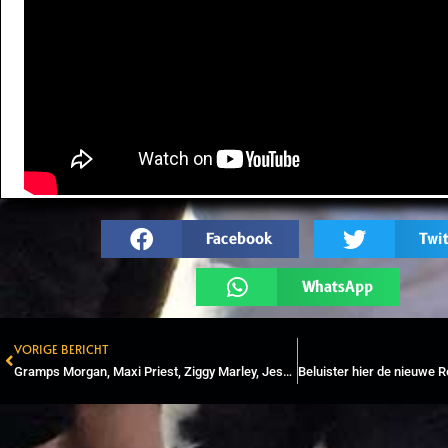
Facebook
Twit
WhatsApp
VORIGE BERICHT
Prev
Gramps Morgan, Maxi Priest, Ziggy Marley, Jesse Royal en Chino McGregor tussen ‘Grammy Considerations’ 2022