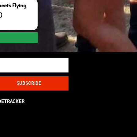
ets Flying
S)
SUBSCRIBE
DETRACKER