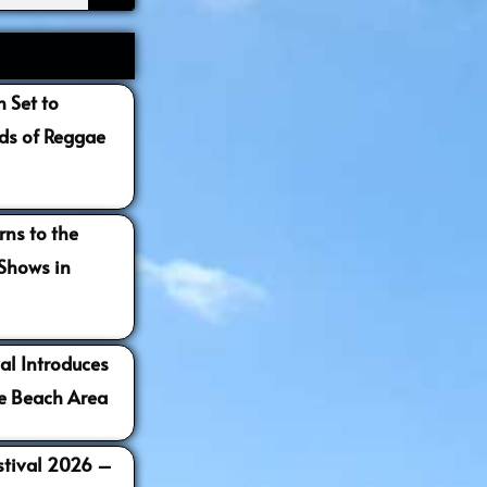
 Set to
s of Reggae
ns to the
 Shows in
al Introduces
e Beach Area
estival 2026 –