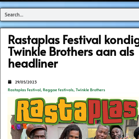
Search
Rastaplas Festival kondi
Twinkle Brothers aan als
headliner
29/05/2023
Rastaplas Festival
,
Reggae festivals
,
Twinkle Brothers