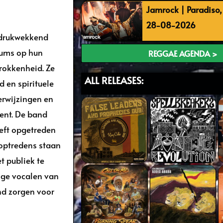
Jamrock | Paradiso
28-08-2026
indrukwekkend
bums op hun
REGGAE AGENDA >
trokkenheid. Ze
ALL RELEASES:
 en spirituele
erwijzingen en
nt. De band
eft opgetreden
-optredens staan
 publiek te
ige vocalen van
nd zorgen voor