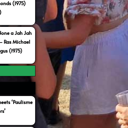
onds (1975)
)
None a Jah Jah
 – Ras Michael
gus (1975)
ets ‘Paulisme
rs’