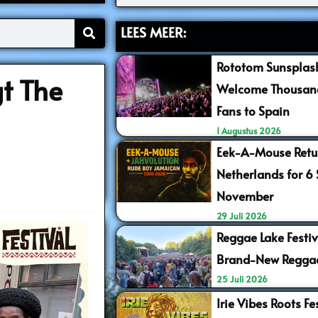
LEES MEER:
Rototom Sunsplash
gt The
Welcome Thousand
Fans to Spain
1 Augustus 2026
Eek-A-Mouse Retur
Netherlands for 6
November
29 Juli 2026
Reggae Lake Festiv
Brand-New Regga
25 Juli 2026
Irie Vibes Roots F