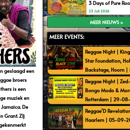
3 Days of Pure Ro
23 Juli 2026
MEER NIEUWS >
MEER EVENTS:
Reggae Night | King
Star Foundation, Ho
Backstage, Hoorn |
in geslaagd een
eggae broers
Reggae Night | Zed-I
others is een
Bongo Modo & More 
ige muziek en
Rotterdam | 29-08
n Jamaica. De
Reggae’D Revelation
 Grant. ZIj
Haarlem | 05-09-2
t gekenmerkt