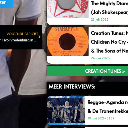
ter
The Mighty Diam
(Jah Shakespear
26 juli 2023
Creation Tunes: 
VOLGENDE BERICHT
Next
‘King of Fire’ Capleton naar TivoliVredenburg in Utrecht
Children No Cry
& The Sons of Ne
24 mei 2023
CREATION TUNES >
MEER INTERVIEWS:
Reggae-Agenda me
& De Tranentrekke
30 juni 2026
21:29