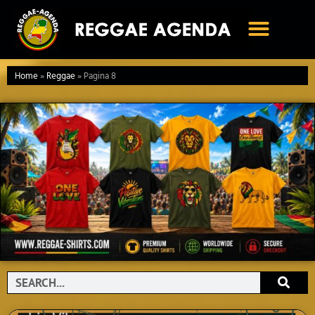
Ga
naar
de
inhoud
Home
»
Reggae
»
Pagina 8
Search