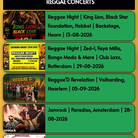
REGGAE CONCERTS
Reggae Night | King Lion, Black Star
Foundation, Hobbol | Backstage,
Hoorn | 13-08-2026
Reggae Night | Zed-I, Faya Milla,
Bongo Modo & More | Club Laxx,
Rotterdam | 29-08-2026
Reggae’D Revelation | Volharding,
Haarlem | 05-09-2026
Jamrock | Paradiso, Amsterdam | 28-
08-2026