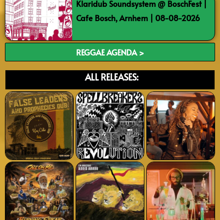
Klaridub Soundsystem @ BoschFest |
Cafe Bosch, Arnhem | 08-08-2026
REGGAE AGENDA >
ALL RELEASES: