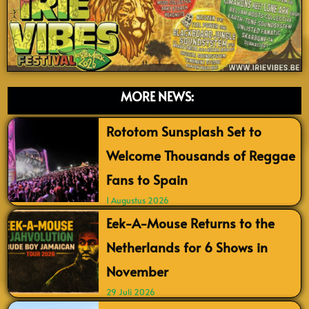
MORE NEWS:
Rototom Sunsplash Set to
Welcome Thousands of Reggae
Fans to Spain
1 Augustus 2026
Eek-A-Mouse Returns to the
Netherlands for 6 Shows in
November
29 Juli 2026