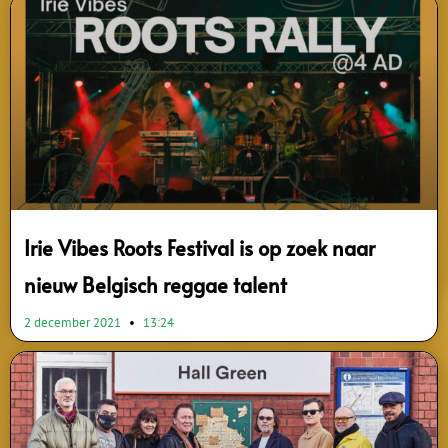
Page
Page
Page
Page
Page
Page
Page
Page
Page
Page
Irie Vibes Roots Festival is op zoek naar
nieuw Belgisch reggae talent
2 december 2021
13:24