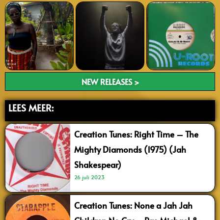
NEW RELEASES >
LEES MEER:
Creation Tunes: Right Time – The
Mighty Diamonds (1975) (Jah
Shakespear)
26 juli 2023
Creation Tunes: None a Jah Jah