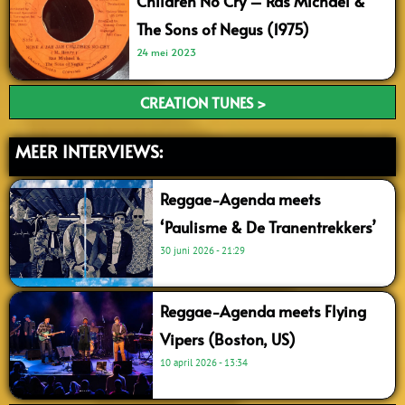
Children No Cry – Ras Michael &
The Sons of Negus (1975)
24 mei 2023
CREATION TUNES >
MEER INTERVIEWS:
Reggae-Agenda meets
‘Paulisme & De Tranentrekkers’
30 juni 2026
21:29
Reggae-Agenda meets Flying
Vipers (Boston, US)
10 april 2026
13:34