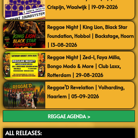
Crispijn, Waalwijk | 19-09-2026
Reggae Night | King Lion, Black Star
Foundation, Hobbol | Backstage, Hoorn
| 13-08-2026
Reggae Night | Zed-I, Faya Milla,
Bongo Modo & More | Club Laxx,
Rotterdam | 29-08-2026
Reggae’D Revelation | Volharding,
Haarlem | 05-09-2026
REGGAE AGENDA >
ALL RELEASES: