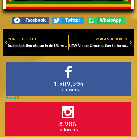
Facebook
Twitter
WhatsApp
VORIGE BERICHT
VOLGENDE BERICHT
Prev
Ne
Dubbel platina status in de UK voor ‘Three Little Birds’ van Bob Marley
NEW Video: Groundation ft. Israel Vibration & The Abyssinians – Original Riddim (2022)
1,309,594
Followers
8,986
Followers