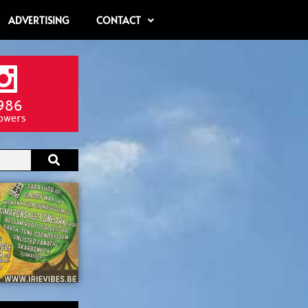
ADVERTISING
CONTACT
986
lowers