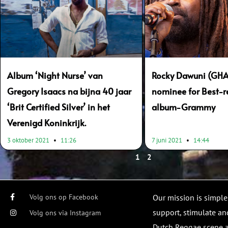
Album ‘Night Nurse’ van
Rocky Dawuni (GHA
Gregory Isaacs na bijna 40 jaar
nominee for Best-
‘Brit Certified Silver’ in het
album-Grammy
Verenigd Koninkrijk.
3 oktober 2021
11:26
7 juni 2021
14:44
1
2
Volg ons op Facebook
Our mission is simple
support, stimulate and
Volg ons via Instagram
Dutch Reggae scene