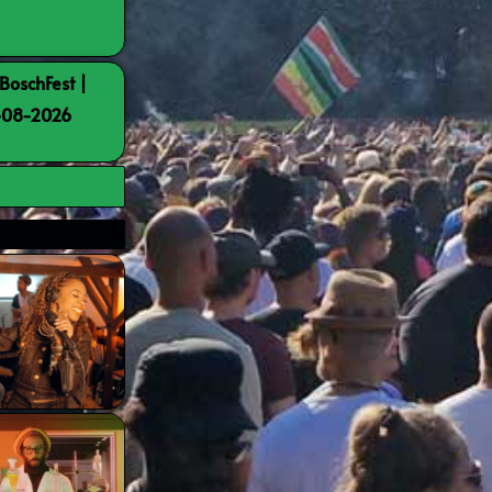
BoschFest |
8-08-2026