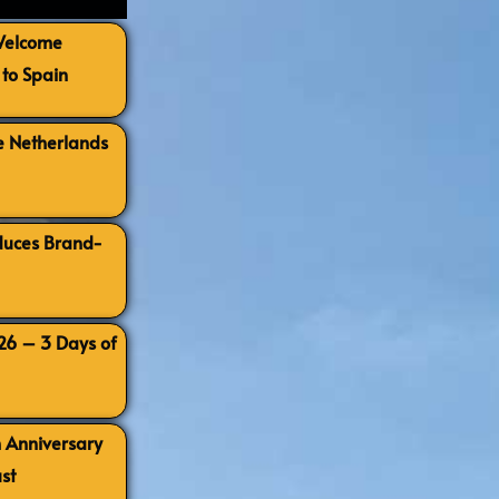
 Welcome
to Spain
e Netherlands
oduces Brand-
026 – 3 Days of
h Anniversary
st