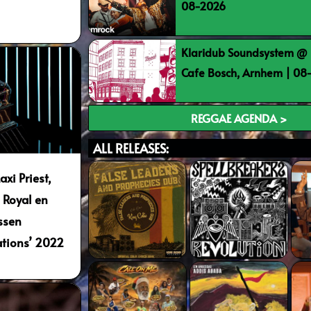
08-2026
Klaridub Soundsystem @ 
Cafe Bosch, Arnhem | 0
REGGAE AGENDA >
ALL RELEASES:
i Priest,
 Royal en
ssen
tions’ 2022
3