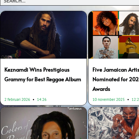
Page
Page
Keznamdi Wins Prestigious
Five Jamaican Arti
Grammy for Best Reggae Album
Nominated for 20
Awards
2 februari 2026
14:26
10 november 2025
12: