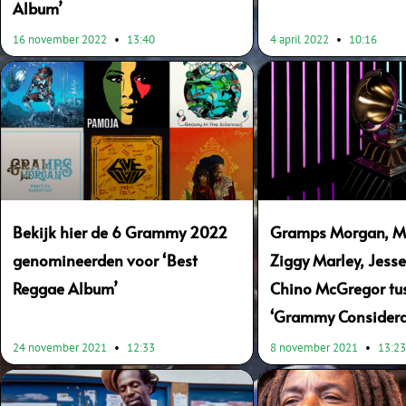
Album’
16 november 2022
13:40
4 april 2022
10:16
Bekijk hier de 6 Grammy 2022
Gramps Morgan, Max
genomineerden voor ‘Best
Ziggy Marley, Jesse
Reggae Album’
Chino McGregor tu
‘Grammy Considera
24 november 2021
12:33
8 november 2021
13:2