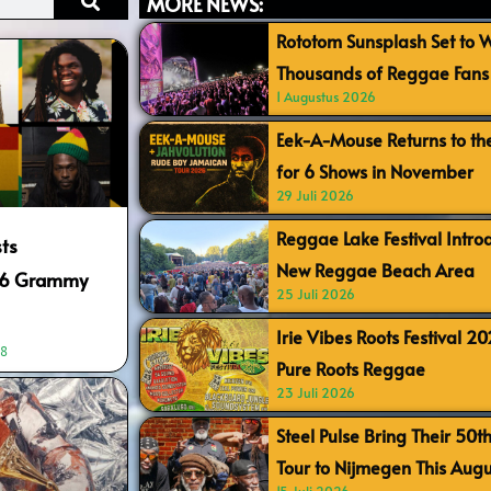
MORE NEWS:
Rototom Sunsplash Set to
Thousands of Reggae Fans 
1 Augustus 2026
Eek-A-Mouse Returns to th
for 6 Shows in November
29 Juli 2026
Reggae Lake Festival Intr
sts
New Reggae Beach Area
26 Grammy
25 Juli 2026
Irie Vibes Roots Festival 2
28
Pure Roots Reggae
23 Juli 2026
Steel Pulse Bring Their 50t
Tour to Nijmegen This Augu