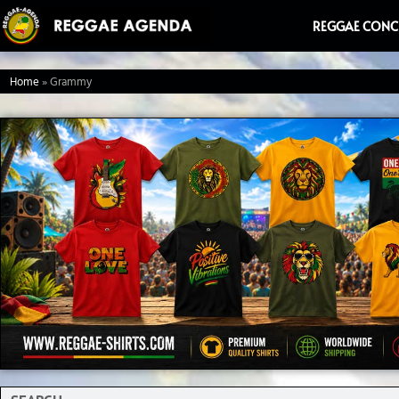
Ga
REGGAE CONC
naar
de
Home
»
Grammy
inhoud
Search