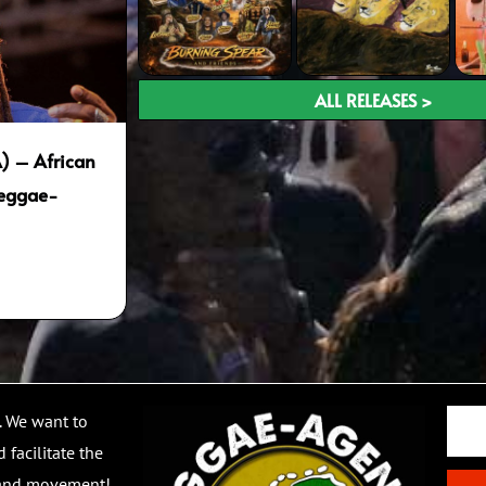
ALL RELEASES >
) – African
reggae-
Email
. We want to
 facilitate the
 and movement!