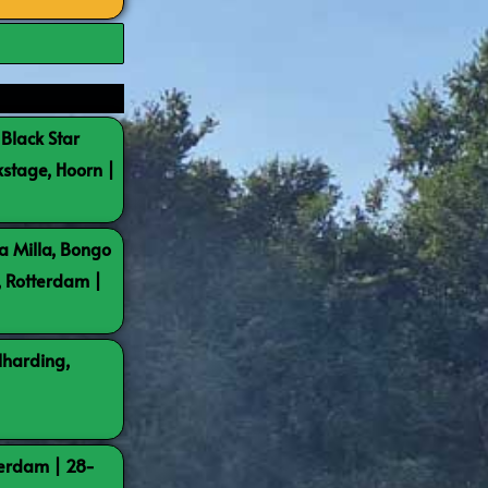
 Black Star
kstage, Hoorn |
a Milla, Bongo
, Rotterdam |
lharding,
terdam | 28-