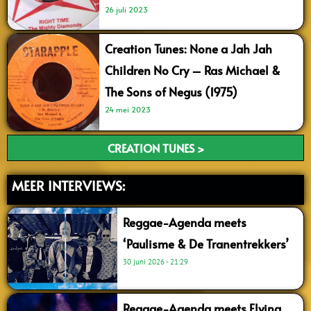
26 juli 2023
Creation Tunes: None a Jah Jah
Children No Cry – Ras Michael &
The Sons of Negus (1975)
24 mei 2023
CREATION TUNES >
MEER INTERVIEWS:
Reggae-Agenda meets
‘Paulisme & De Tranentrekkers’
30 juni 2026
21:29
Reggae-Agenda meets Flying