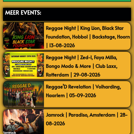
MEER EVENTS:
Reggae Night | King Lion, Black Star
Foundation, Hobbol | Backstage, Hoorn
| 13-08-2026
Reggae Night | Zed-I, Faya Milla,
Bongo Modo & More | Club Laxx,
Rotterdam | 29-08-2026
Reggae’D Revelation | Volharding,
Haarlem | 05-09-2026
Jamrock | Paradiso, Amsterdam | 28-
08-2026