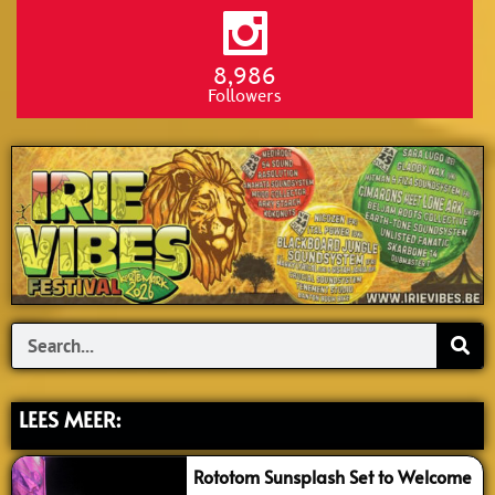
8,986
Followers
Search
LEES MEER:
Rototom Sunsplash Set to Welcome