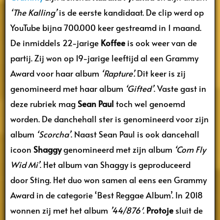
‘The Kalling’
is de eerste kandidaat. De clip werd op
YouTube bijna 700.000 keer gestreamd in 1 maand.
De inmiddels 22-jarige
Koffee
is ook weer van de
partij. Zij won op 19-jarige leeftijd al een Grammy
Award voor haar album
‘Rapture’.
Dit keer is zij
genomineerd met haar album
‘Gifted’
. Vaste gast in
deze rubriek mag
Sean Paul
toch wel genoemd
worden. De danchehall ster is genomineerd voor zijn
album
‘Scorcha’
. Naast Sean Paul is ook dancehall
icoon
Shaggy
genomineerd met zijn album
‘Com Fly
Wid Mi’
. Het album van Shaggy is geproduceerd
door Sting. Het duo won samen al eens een Grammy
Award in de categorie ‘Best Reggae Album’. In 2018
wonnen zij met het album
’44/876′
.
Protoje
sluit de