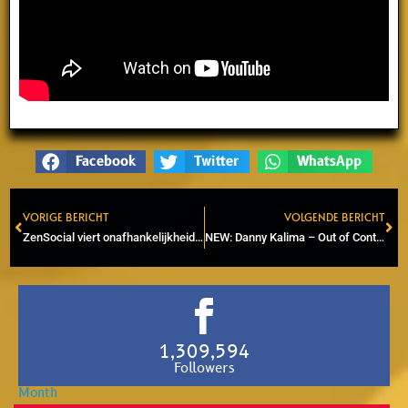
Facebook
Twitter
WhatsApp
VORIGE BERICHT
VOLGENDE BERICHT
Prev
Ne
ZenSocial viert onafhankelijkheid Suriname in Amsterdam met 4 Live-acts
NEW: Danny Kalima – Out of Control (Roots Unity Studio)
1,309,594
Followers