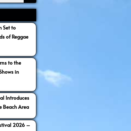
 Set to
s of Reggae
ns to the
 Shows in
al Introduces
e Beach Area
estival 2026 –