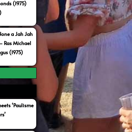
onds (1975)
)
None a Jah Jah
 – Ras Michael
gus (1975)
ets ‘Paulisme
rs’