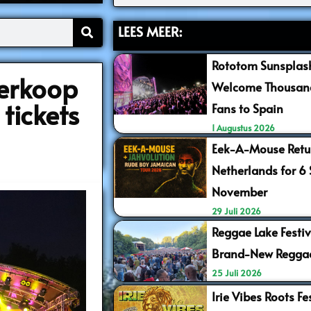
LEES MEER:
Rototom Sunsplash
verkoop
Welcome Thousand
tickets
Fans to Spain
1 Augustus 2026
Eek-A-Mouse Retur
Netherlands for 6
November
29 Juli 2026
Reggae Lake Festiv
Brand-New Regga
25 Juli 2026
Irie Vibes Roots F