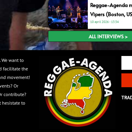
Reggae-Agenda me
Vipers (Boston, U
10 april 2026
13:34
ALL INTERVIEWS >
Email
. We want to
 facilitate the
 and movement!
vents? Or
r contribute?
TRA
 hesistate to