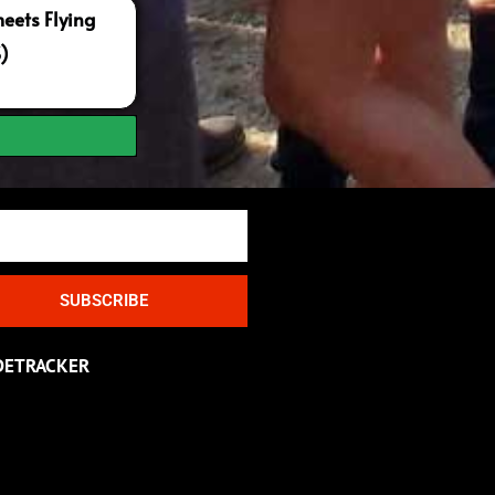
ets Flying
S)
SUBSCRIBE
DETRACKER