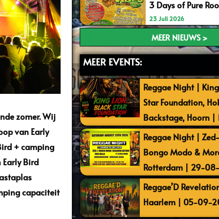
3 Days of Pure Ro
23 Juli 2026
MEER NIEUWS >
MEER EVENTS:
Reggae Night | King
Star Foundation, Ho
ende zomer. Wij
Backstage, Hoorn |
koop van Early
Reggae Night | Zed-I
 Bird + camping
Bongo Modo & More 
 Early Bird
Rotterdam | 29-08
Rastaplas
Reggae’D Revelation
ping capaciteit
Haarlem | 05-09-2