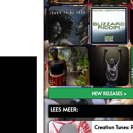
NEW RELEASES >
LEES MEER:
Creation Tunes: 