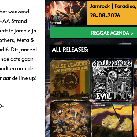
Jamrock | Paradiso
n het weekend
28-08-2026
rd-AA Strand
atste jaren zijn
REGGAE AGENDA >
rothers, Meta &
ALL RELEASES:
16. Dit jaar zal
ende acts gaan
 podium aan de
naar de line up!
0-