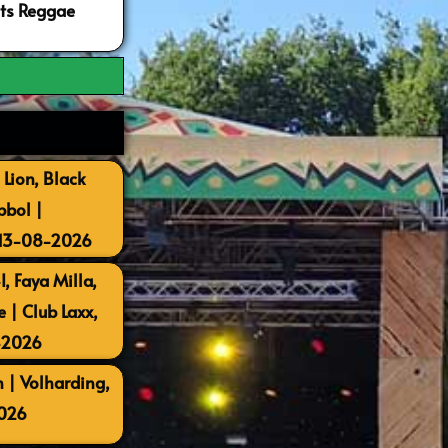
ots Reggae
 Lion, Black
bbol |
 13-08-2026
, Faya Milla,
| Club Laxx,
-2026
 | Volharding,
026