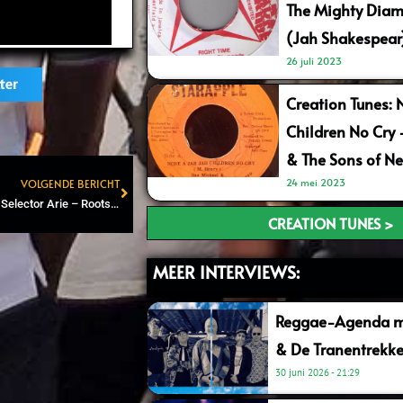
The Mighty Diam
(Jah Shakespear
26 juli 2023
ter
Creation Tunes: 
Children No Cry
& The Sons of Ne
24 mei 2023
VOLGENDE BERICHT
Next
Roots and Dub Attic #53 – Selector Arie – Roots/Dub to Steppers
CREATION TUNES >
MEER INTERVIEWS:
Reggae-Agenda me
& De Tranentrekke
30 juni 2026
21:29