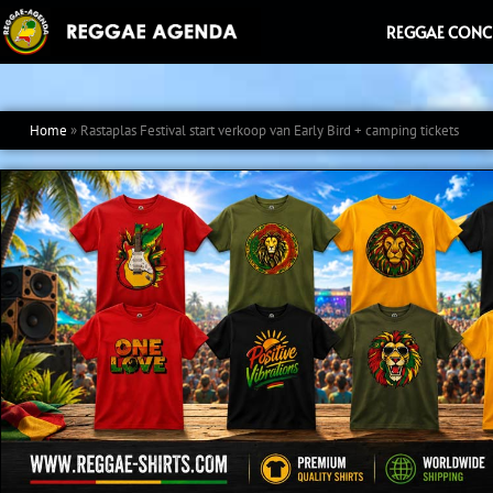
Ga
REGGAE CONC
naar
de
inhoud
Home
»
Rastaplas Festival start verkoop van Early Bird + camping tickets