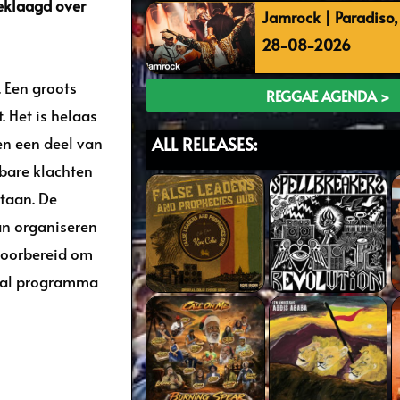
eklaagd over
Jamrock | Paradiso
28-08-2026
. Een groots
REGGAE AGENDA >
. Het is helaas
en een deel van
ALL RELEASES:
kbare klachten
staan. De
an organiseren
 voorbereid om
ival programma