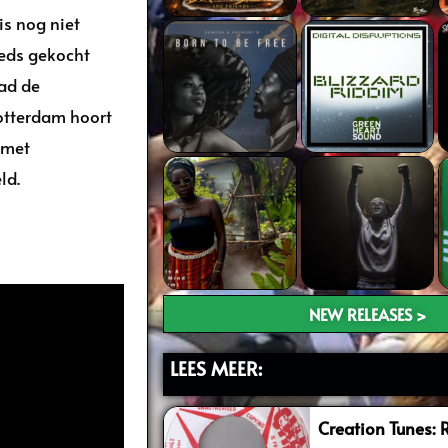
is nog niet
eeds gekocht
had de
Rotterdam hoort
 met
ld.
NEW RELEASES >
LEES MEER:
Creation Tunes: 