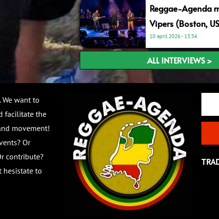
Reggae-Agenda me
Vipers (Boston, U
10 april 2026
13:34
ALL INTERVIEWS >
Email
. We want to
 facilitate the
 and movement!
vents? Or
r contribute?
TRA
 hesistate to