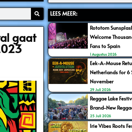
LEES MEER:
Rototom Sunsplash
al gaat
Welcome Thousand
 2023
Fans to Spain
1 Augustus 2026
Eek-A-Mouse Retur
Netherlands for 6
November
29 Juli 2026
Reggae Lake Festiv
Brand-New Regga
25 Juli 2026
Irie Vibes Roots F