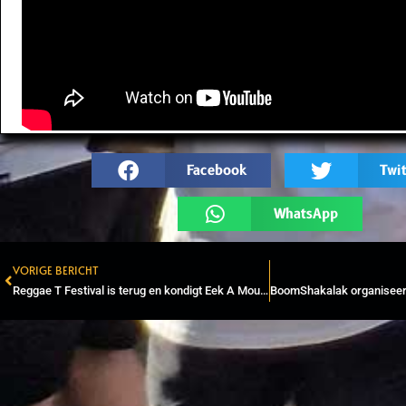
Facebook
Twit
WhatsApp
VORIGE BERICHT
Prev
Reggae T Festival is terug en kondigt Eek A Mouse aan als headliner