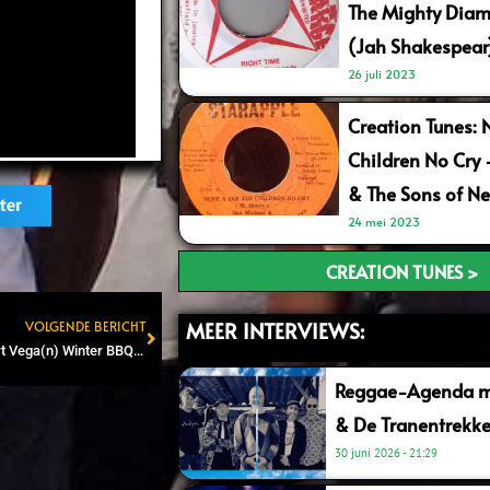
The Mighty Diam
(Jah Shakespear
26 juli 2023
Creation Tunes: 
Children No Cry
& The Sons of Ne
ter
24 mei 2023
CREATION TUNES >
MEER INTERVIEWS:
VOLGENDE BERICHT
Next
BoomShakalak organiseert Vega(n) Winter BBQ met Macka B
Reggae-Agenda me
& De Tranentrekke
30 juni 2026
21:29