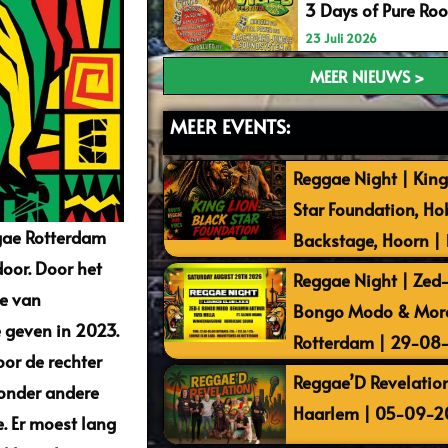
3 Days of Pure Ro
23 Juli 2026
MEER NIEUWS >
MEER EVENTS:
Reggae Night | King
Star Foundation, Ho
ggae Rotterdam
Backstage, Hoorn |
door. Door het
Reggae Night | Zed-I
ie van
Bongo Modo & More 
 geven in 2023.
Rotterdam | 29-08
oor de rechter
Reggae’D Revelation
 onder andere
Haarlem | 05-09-2
e. Er moest lang