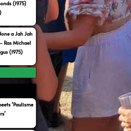
onds (1975)
)
None a Jah Jah
 – Ras Michael
gus (1975)
ets ‘Paulisme
rs’