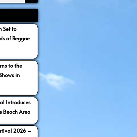
 Set to
s of Reggae
ns to the
 Shows in
al Introduces
e Beach Area
estival 2026 –