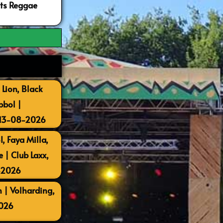
ots Reggae
 Lion, Black
bbol |
 13-08-2026
, Faya Milla,
| Club Laxx,
-2026
 | Volharding,
026