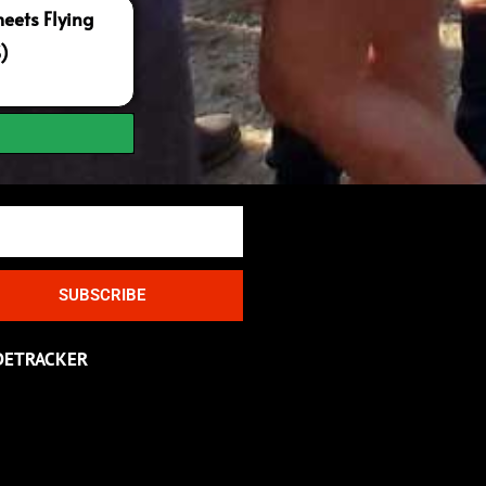
ets Flying
S)
SUBSCRIBE
DETRACKER