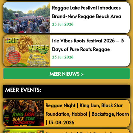
Reggae Lake Festival Introduces
Brand-New Reggae Beach Area
25 Juli 2026
Irie Vibes Roots Festival 2026 – 3
Days of Pure Roots Reggae
23 Juli 2026
MEER NIEUWS >
MEER EVENTS:
Reggae Night | King Lion, Black Star
Foundation, Hobbol | Backstage, Hoorn
| 13-08-2026