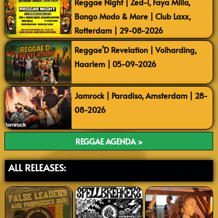
Reggae Night | Zed-I, Faya Milla,
Bongo Modo & More | Club Laxx,
Rotterdam | 29-08-2026
Reggae’D Revelation | Volharding,
Haarlem | 05-09-2026
Jamrock | Paradiso, Amsterdam | 28-
08-2026
REGGAE AGENDA >
ALL RELEASES: